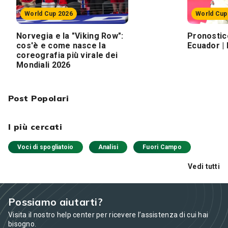
World Cup 2026
World Cup
Norvegia e la "Viking Row":
Pronostic
cos'è e come nasce la
Ecuador | 
coreografia più virale dei
Mondiali 2026
Post Popolari
I più cercati
Voci di spogliatoio
Analisi
Fuori Campo
Vedi tutti
Possiamo aiutarti?
Visita il nostro help center per ricevere l’assistenza di cui hai
bisogno.