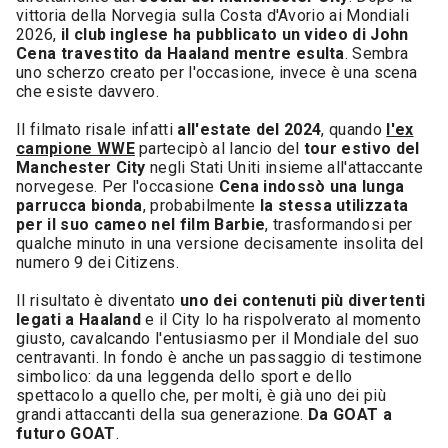
vittoria della Norvegia sulla Costa d'Avorio ai Mondiali
2026,
il club inglese ha pubblicato un video di John
Cena travestito da Haaland mentre esulta
. Sembra
uno scherzo creato per l'occasione, invece è una scena
che esiste davvero.
Il filmato risale infatti
all'estate del 2024
, quando
l'ex
campione WWE
partecipò al lancio del
tour estivo del
Manchester City
negli Stati Uniti insieme all'attaccante
norvegese. Per l'occasione
Cena indossò una lunga
parrucca bionda
, probabilmente
la stessa utilizzata
per il suo cameo nel film Barbie
, trasformandosi per
qualche minuto in una versione decisamente insolita del
numero 9 dei Citizens.
Il risultato è diventato
uno dei contenuti più divertenti
legati a Haaland
e il City lo ha rispolverato al momento
giusto, cavalcando l'entusiasmo per il Mondiale del suo
centravanti. In fondo è anche un passaggio di testimone
simbolico: da una leggenda dello sport e dello
spettacolo a quello che, per molti, è già uno dei più
grandi attaccanti della sua generazione.
Da GOAT a
futuro GOAT
.