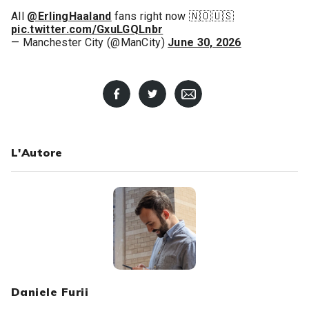
All
@ErlingHaaland
fans right now 🇳🇴🇺🇸
pic.twitter.com/GxuLGQLnbr
— Manchester City (@ManCity)
June 30, 2026
L'Autore
Daniele Furii