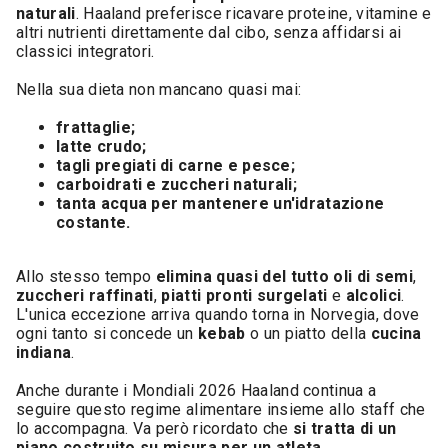
naturali
. Haaland preferisce ricavare proteine, vitamine e
altri nutrienti direttamente dal cibo, senza affidarsi ai
classici integratori.
Nella sua dieta non mancano quasi mai:
frattaglie;
latte crudo;
tagli pregiati di carne e pesce;
carboidrati e zuccheri naturali;
tanta acqua per mantenere un'idratazione
costante.
Allo stesso tempo
elimina quasi del tutto oli di semi
,
zuccheri raffinati
,
piatti pronti surgelati
e
alcolici
.
L'unica eccezione arriva quando torna in Norvegia, dove
ogni tanto si concede un
kebab
o un piatto della
cucina
indiana
.
Anche durante i Mondiali 2026 Haaland continua a
seguire questo regime alimentare insieme allo staff che
lo accompagna. Va però ricordato che
si tratta di un
piano costruito su misura per un atleta