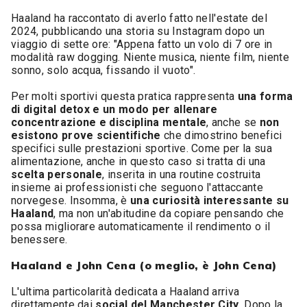
Haaland ha raccontato di averlo fatto nell'estate del
2024, pubblicando una storia su Instagram dopo un
viaggio di sette ore: "Appena fatto un volo di 7 ore in
modalità raw dogging. Niente musica, niente film, niente
sonno, solo acqua, fissando il vuoto".
Per molti sportivi questa pratica rappresenta
una forma
di digital detox e un modo per allenare
concentrazione e disciplina mentale
, anche se
non
esistono prove scientifiche
che dimostrino benefici
specifici sulle prestazioni sportive. Come per la sua
alimentazione, anche in questo caso si tratta di una
scelta personale
, inserita in una routine costruita
insieme ai professionisti che seguono l'attaccante
norvegese. Insomma, è
una curiosità interessante su
Haaland
, ma non un'abitudine da copiare pensando che
possa migliorare automaticamente il rendimento o il
benessere.
Haaland e John Cena (o meglio, è John Cena)
L'ultima particolarità dedicata a Haaland arriva
direttamente dai
social del Manchester City
. Dopo la