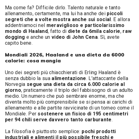
Ma come fa? Difficile dirlo. Talento naturale e tanto
allenamento, certamente, ma lui ha anche dei
piccoli
segreti che a volte mostra anche sui social
. E allora
addentriamoci nel
meraviglioso e particolarissimo
mondo di Haaland
, fatto di
diete da 6mila calorie
,
raw
dogging
e anche un
video di John
Cena
. Sì, avete
capito bene.
Mondiali 2026, Haaland e una dieta da 6000
calorie: cosa mangia
Uno dei segreti più chiacchierati di Erling Haaland è
senza dubbio la sua
alimentazione
. L'attaccante della
Norvegia
segue una dieta da circa 6.000 calorie al
giorno
, praticamente il triplo del fabbisogno di un adulto
medio. Un numero che può sembrare enorme, ma che
diventa molto più comprensibile se si pensa ai carichi di
allenamento e alle partite ravvicinate di un torneo come il
Mondiale. Per
sostenere un fisico di 195 centimetri
per 94 chili serve davvero tanto carburante
.
La filosofia è piuttosto semplice:
pochi prodotti
industriali e alimenti il più possibile freschi e