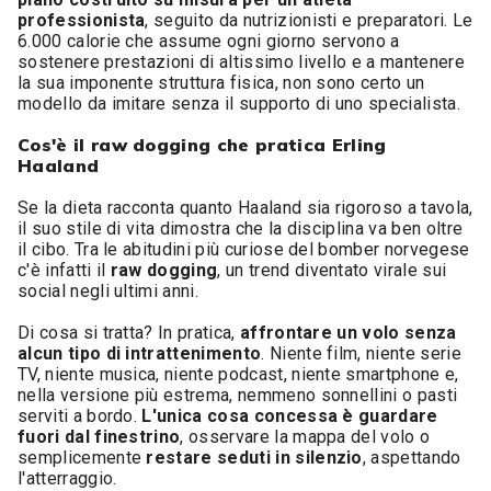
professionista
, seguito da nutrizionisti e preparatori. Le
6.000 calorie che assume ogni giorno servono a
sostenere prestazioni di altissimo livello e a mantenere
la sua imponente struttura fisica, non sono certo un
modello da imitare senza il supporto di uno specialista.
Cos'è il raw dogging che pratica Erling
Haaland
Se la dieta racconta quanto Haaland sia rigoroso a tavola,
il suo stile di vita dimostra che la disciplina va ben oltre
il cibo. Tra le abitudini più curiose del bomber norvegese
c'è infatti il
raw dogging
, un trend diventato virale sui
social negli ultimi anni.
Di cosa si tratta? In pratica,
affrontare un volo senza
alcun tipo di intrattenimento
. Niente film, niente serie
TV, niente musica, niente podcast, niente smartphone e,
nella versione più estrema, nemmeno sonnellini o pasti
serviti a bordo.
L'unica cosa concessa è guardare
fuori dal finestrino
, osservare la mappa del volo o
semplicemente
restare seduti in silenzio
, aspettando
l'atterraggio.