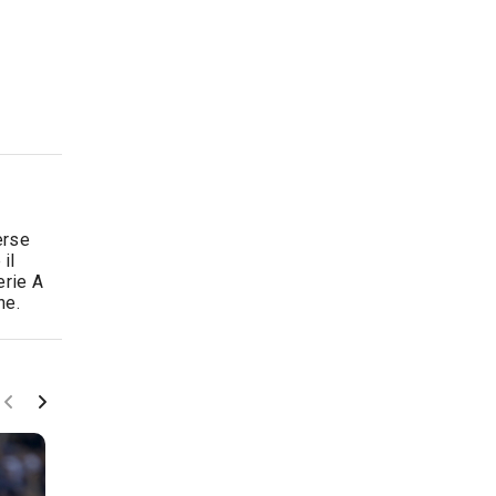
erse
il
erie A
ne.