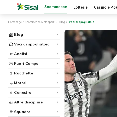
Scommesse
Lotterie
Casinò e Po
Homepage
Scommesse Matchpoint
Blog
Voci di spogliatoio
Blog
Voci di spogliatoio
Analisi
Fuori Campo
Racchette
Motori
Canestro
Altre discipline
Squadre