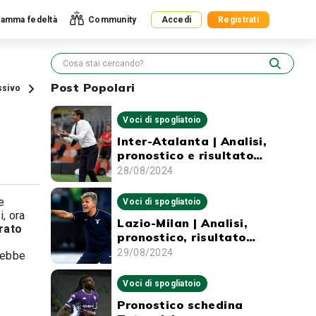
amma fedeltà
Community
Accedi
Registrati
Post Popolari
ssivo
Voci di spogliatoio
Inter-Atalanta | Analisi,
pronostico e risultato
esatto
28/08/2024
e
Voci di spogliatoio
, ora
Lazio-Milan | Analisi,
rato
pronostico, risultato
esatto e marcatori
29/08/2024
rebbe
Voci di spogliatoio
Pronostico schedina