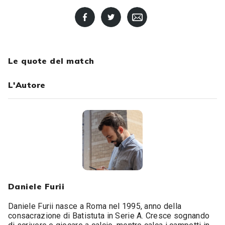
Le quote del match
L'Autore
Daniele Furii
Daniele Furii nasce a Roma nel 1995, anno della
consacrazione di Batistuta in Serie A. Cresce sognando