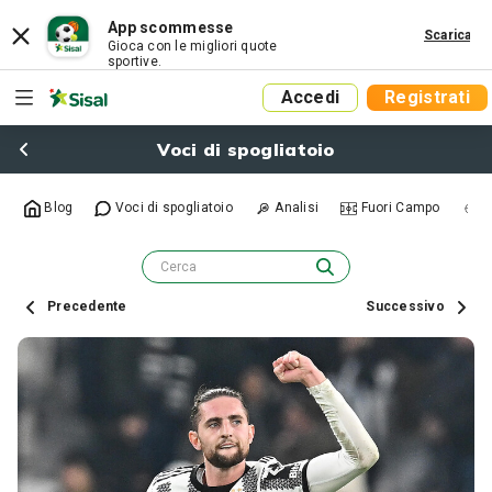
App scommesse
Scarica
Gioca con le migliori quote
sportive.
Accedi
Registrati
Voci di spogliatoio
Blog
Voci di spogliatoio
Analisi
Fuori Campo
R
Precedente
Successivo