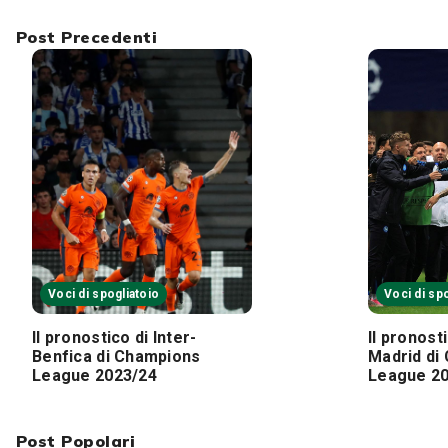
Post Precedenti
Voci di spogliatoio
Voci di sp
Il pronostico di Inter-
Il pronost
Benfica di Champions
Madrid di
League 2023/24
League 2
Post Popolari