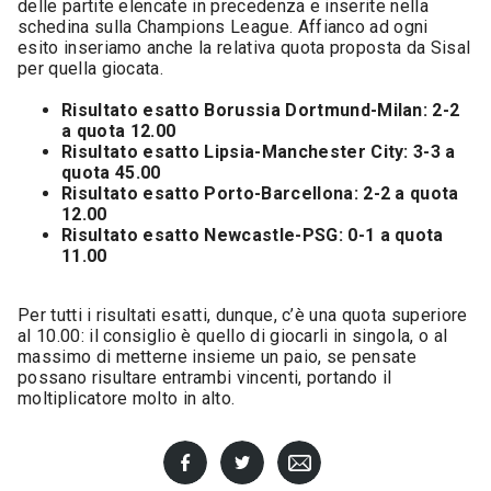
delle partite elencate in precedenza e inserite nella
schedina sulla Champions League. Affianco ad ogni
esito inseriamo anche la relativa quota proposta da Sisal
per quella giocata.
Risultato esatto Borussia Dortmund-Milan: 2-2
a quota 12.00
Risultato esatto Lipsia-Manchester City: 3-3 a
quota 45.00
Risultato esatto Porto-Barcellona: 2-2 a quota
12.00
Risultato esatto Newcastle-PSG: 0-1 a quota
11.00
Per tutti i risultati esatti, dunque, c’è una quota superiore
al 10.00: il consiglio è quello di giocarli in singola, o al
massimo di metterne insieme un paio, se pensate
possano risultare entrambi vincenti, portando il
moltiplicatore molto in alto.