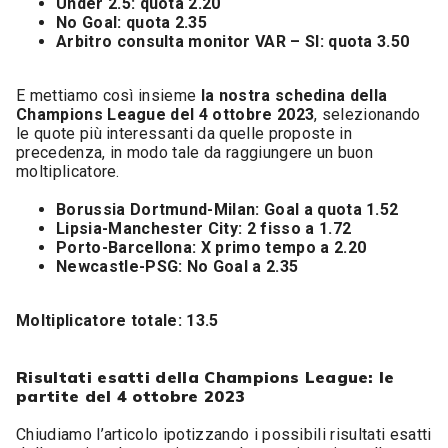
Under 2.5: quota 2.20
No Goal: quota 2.35
Arbitro consulta monitor VAR – SI: quota 3.50
E mettiamo così insieme
la nostra schedina della
Champions League del 4 ottobre 2023
, selezionando
le quote più interessanti da quelle proposte in
precedenza, in modo tale da raggiungere un buon
moltiplicatore.
Borussia Dortmund-Milan: Goal a quota 1.52
Lipsia-Manchester City: 2 fisso a 1.72
Porto-Barcellona: X primo tempo a 2.20
Newcastle-PSG: No Goal a 2.35
Moltiplicatore totale: 13.5
Risultati esatti della Champions League: le
partite del 4 ottobre 2023
Chiudiamo l’articolo ipotizzando i possibili risultati esatti