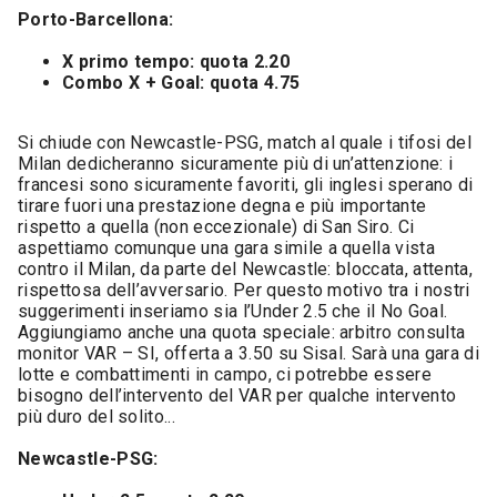
Porto-Barcellona:
X primo tempo: quota 2.20
Combo X + Goal: quota 4.75
Si chiude con Newcastle-PSG, match al quale i tifosi del
Milan dedicheranno sicuramente più di un’attenzione: i
francesi sono sicuramente favoriti, gli inglesi sperano di
tirare fuori una prestazione degna e più importante
rispetto a quella (non eccezionale) di San Siro. Ci
aspettiamo comunque una gara simile a quella vista
contro il Milan, da parte del Newcastle: bloccata, attenta,
rispettosa dell’avversario. Per questo motivo tra i nostri
suggerimenti inseriamo sia l’Under 2.5 che il No Goal.
Aggiungiamo anche una quota speciale: arbitro consulta
monitor VAR – SI, offerta a 3.50 su Sisal. Sarà una gara di
lotte e combattimenti in campo, ci potrebbe essere
bisogno dell’intervento del VAR per qualche intervento
più duro del solito...
Newcastle-PSG: