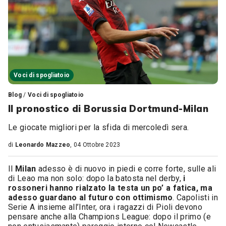
Voci di spogliatoio
Blog
/
Voci di spogliatoio
Il pronostico di Borussia Dortmund-Milan
Le giocate migliori per la sfida di mercoledì sera.
di
Leonardo Mazzeo
, 04 Ottobre 2023
Il
Milan
adesso è di nuovo in piedi e corre forte, sulle ali
di Leao ma non solo: dopo la batosta nel derby,
i
rossoneri hanno rialzato la testa un po’ a fatica, ma
adesso guardano al futuro con ottimismo
. Capolisti in
Serie A insieme all’Inter, ora i ragazzi di Pioli devono
pensare anche alla Champions League: dopo il primo (e