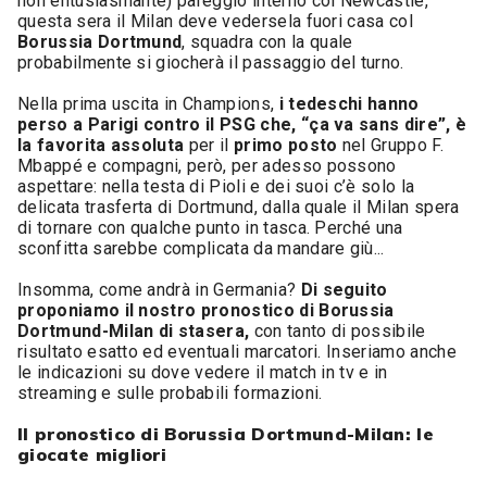
non entusiasmante) pareggio interno col Newcastle,
questa sera il Milan deve vedersela fuori casa col
Borussia Dortmund
, squadra con la quale
probabilmente si giocherà il passaggio del turno.
Nella prima uscita in Champions,
i tedeschi hanno
perso a Parigi contro il PSG che, “ça va sans dire”, è
la favorita assoluta
per il
primo posto
nel Gruppo F.
Mbappé e compagni, però, per adesso possono
aspettare: nella testa di Pioli e dei suoi c’è solo la
delicata trasferta di Dortmund, dalla quale il Milan spera
di tornare con qualche punto in tasca. Perché una
sconfitta sarebbe complicata da mandare giù...
Insomma, come andrà in Germania?
Di seguito
proponiamo il nostro pronostico di Borussia
Dortmund-Milan di stasera,
con tanto di possibile
risultato esatto ed eventuali marcatori. Inseriamo anche
le indicazioni su dove vedere il match in tv e in
streaming e sulle probabili formazioni.
Il pronostico di Borussia Dortmund-Milan: le
giocate migliori