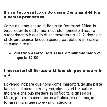
Il risultato esatto di Borussia Dortmund-Milan:
il nostro pronostico
Come risultato esatto di Borussia Dortmund-Milan, in
base a quanto detto fino a questo momento il nostro
suggerimento è quello di scommettere sul 2-2: dopo una
sfida pirotecnica, le due squadre potrebbero intascare
un punto a testa.
Risultato esatto Borussia Dortmund-Milan: 2-2
a quota 12.00
I marcatori di Borussia-Milan: chi può andare in
gol
Dovendo indicare due nomi come marcatori, da una parte
facciamo il nome di Adeyemi, che dovrebbe partire
titolare e che può mettere in difficoltà la difesa del
Milan; per i rossoneri occhio a Pulisic, ex di turno, in
formissima in questo avvio di stagione.