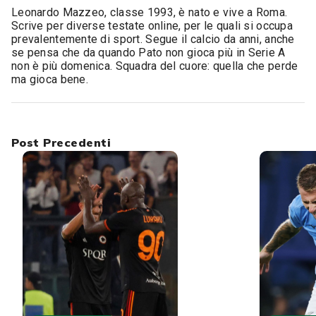
Leonardo Mazzeo, classe 1993, è nato e vive a Roma.
Scrive per diverse testate online, per le quali si occupa
prevalentemente di sport. Segue il calcio da anni, anche
se pensa che da quando Pato non gioca più in Serie A
non è più domenica. Squadra del cuore: quella che perde
ma gioca bene.
Post Precedenti