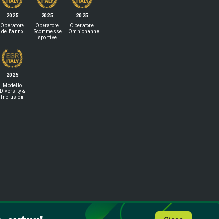
2025
2025
2025
Operatore
Operatore
Operatore
dell'anno
Scommesse
Omnichannel
sportive
2025
Modello
Diversity &
Inclusion
A