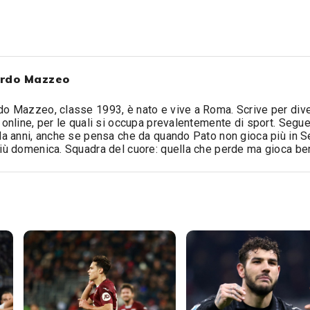
rdo Mazzeo
o Mazzeo, classe 1993, è nato e vive a Roma. Scrive per div
 online, per le quali si occupa prevalentemente di sport. Segue 
da anni, anche se pensa che da quando Pato non gioca più in S
iù domenica. Squadra del cuore: quella che perde ma gioca be