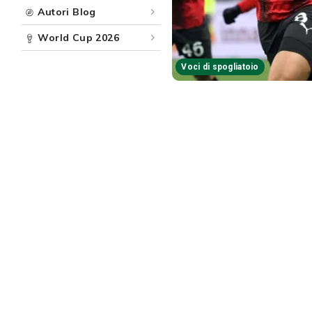
Autori Blog
World Cup 2026
Voci di spogliatoio