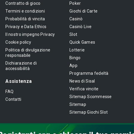
Contratto di gioco
Poker
Termini e condizioni
Giochi di Carte
Probabilità di vincita
Casinò
Privacy e Data Ethics
Casinò Live
Il nostro impegno Privacy
Slot
Cookie policy
Quick Games
Politica di divulgazione
Lotterie
responsabile
Bingo
Dichiarazione di
App
accessibilità
Programma fedeltà
Assistenza
News di Sisal
Verifica vincite
FAQ
Sitemap Scommesse
Contatti
Sitemap
Sitemap Giochi Slot
IL GIOCO È VIETATO AI MINORI
E PUÒ CAUSARE DIPENDENZA PATOLOGIC