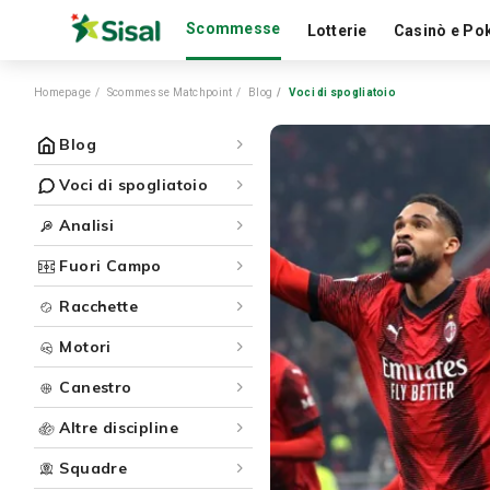
Scommesse
Lotterie
Casinò e Po
Homepage
Scommesse Matchpoint
Blog
Voci di spogliatoio
Blog
Voci di spogliatoio
Analisi
Fuori Campo
Racchette
Motori
Canestro
Altre discipline
Squadre