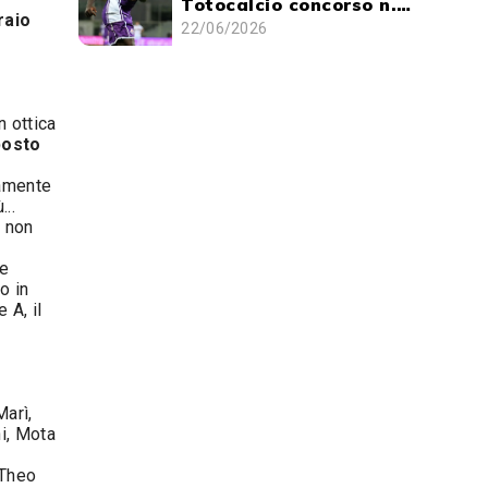
Totocalcio concorso n.
raio
24/1526 di giovedì 24
22/06/2026
giugno 2026
n ottica
posto
iamente
..
e non
he
o in
 A, il
Marì,
ni, Mota
 Theo