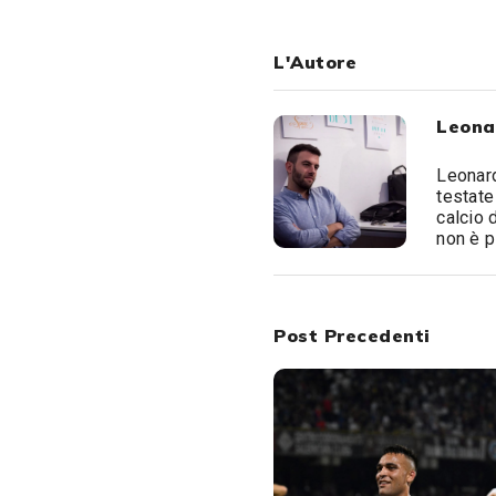
L'Autore
Leona
Leonard
testate
calcio 
non è p
Post Precedenti