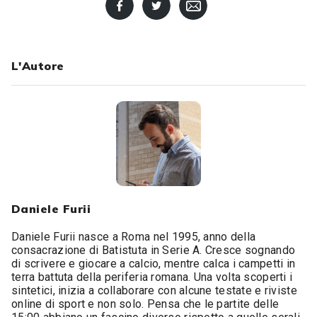
L'Autore
Daniele Furii
Daniele Furii nasce a Roma nel 1995, anno della
consacrazione di Batistuta in Serie A. Cresce sognando
di scrivere e giocare a calcio, mentre calca i campetti in
terra battuta della periferia romana. Una volta scoperti i
sintetici, inizia a collaborare con alcune testate e riviste
online di sport e non solo. Pensa che le partite delle