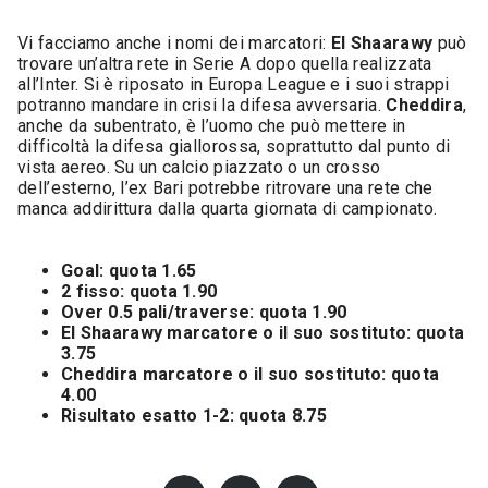
Vi facciamo anche i nomi dei marcatori:
El Shaarawy
può
trovare un’altra rete in Serie A dopo quella realizzata
all’Inter. Si è riposato in Europa League e i suoi strappi
potranno mandare in crisi la difesa avversaria.
Cheddira
,
anche da subentrato, è l’uomo che può mettere in
difficoltà la difesa giallorossa, soprattutto dal punto di
vista aereo. Su un calcio piazzato o un crosso
dell’esterno, l’ex Bari potrebbe ritrovare una rete che
manca addirittura dalla quarta giornata di campionato.
Goal: quota 1.65
2 fisso: quota 1.90
Over 0.5 pali/traverse: quota 1.90
El Shaarawy marcatore o il suo sostituto: quota
3.75
Cheddira marcatore o il suo sostituto: quota
4.00
Risultato esatto 1-2: quota 8.75