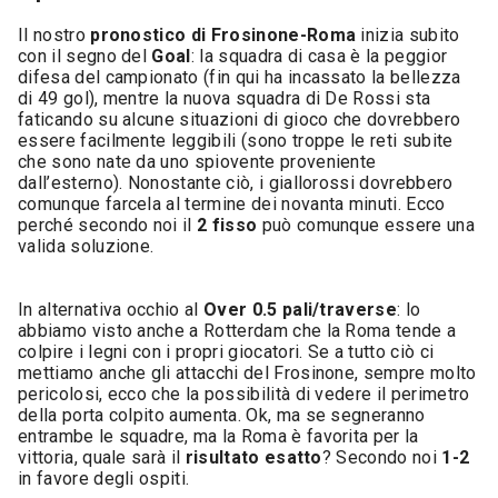
Il nostro
pronostico di Frosinone-Roma
inizia subito
con il segno del
Goal
: la squadra di casa è la peggior
difesa del campionato (fin qui ha incassato la bellezza
di 49 gol), mentre la nuova squadra di De Rossi sta
faticando su alcune situazioni di gioco che dovrebbero
essere facilmente leggibili (sono troppe le reti subite
che sono nate da uno spiovente proveniente
dall’esterno). Nonostante ciò, i giallorossi dovrebbero
comunque farcela al termine dei novanta minuti. Ecco
perché secondo noi il
2 fisso
può comunque essere una
valida soluzione.
In alternativa occhio al
Over 0.5 pali/traverse
: lo
abbiamo visto anche a Rotterdam che la Roma tende a
colpire i legni con i propri giocatori. Se a tutto ciò ci
mettiamo anche gli attacchi del Frosinone, sempre molto
pericolosi, ecco che la possibilità di vedere il perimetro
della porta colpito aumenta. Ok, ma se segneranno
entrambe le squadre, ma la Roma è favorita per la
vittoria, quale sarà il
risultato esatto
? Secondo noi
1-2
in favore degli ospiti.