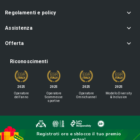
Regolamenti e policy
Assistenza
Offerta
Riconoscimenti
2025
2025
2025
2025
Operatore
Operatore
Operatore
Modello Diversity
dell'anno
Scommesse
Omnichannel
& Inclusion
sportive
Registrati ora e sblocca il tuo premio
IL GIOCO È VIETATO AI MINORI
extra!
E PUÒ CAUSARE DIPENDENZA PATOLOGICA