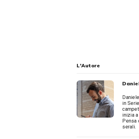
L'Autore
Daniel
Daniele
in Seri
campett
inizia 
Pensa c
serali.