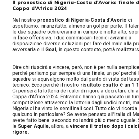
Il pronostico di Nigeria-Costa d’Avorio: finale 
Coppa d’Africa 2024
Nel nostro
pronostico di Nigeria-Costa d’Avorio
ci
aspettiamo, innanzitutto, almeno un gol per parte. Il tale
le due squadre schiereranno in campo è molto alto, sopr
in fase offensiva. I due commissari tecnici avranno a
disposizione diverse soluzioni per fare del male alla pr
avversaria e il
Goal
, in questo contesto, potrà realizzar
Dire chi riuscirà a vincere, però, non è per nulla semplice
perché parliamo pur sempre di una finale; un po’ perché 
squadre si equivalgono molto dal punto di vista del tas
tecnico. Ecco perché il nostro
risultato esatto è un 1-
Ci penserà la lotteria dei calci di rigore a decretare chi a
Coppa d’Africa 2024. Entrambe hanno già passato un tur
competizione attraverso la lotteria dagli undici metri, ma
Nigeria ci ha vinto le semifinali così. Tutto ciò vi ricorda
qualcuno in particolare? Se avete pensato all’Italia di Ma
avete fatto bene: secondo noi andrà più o meno uguale.
le
Super Aquile
, allora, a
vincere il trofeo dopo i calci
rigore
.