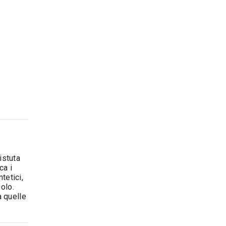
istuta
ca i
tetici,
solo.
a quelle