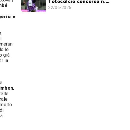
Totocalcio concorso n.
imbé
24/1526 di giovedì 24
22/06/2026
giugno 2026
geria e
a
i
amerun
lo le
o già
er la
ue
simhen
,
telle
trale
 molto
di
ta