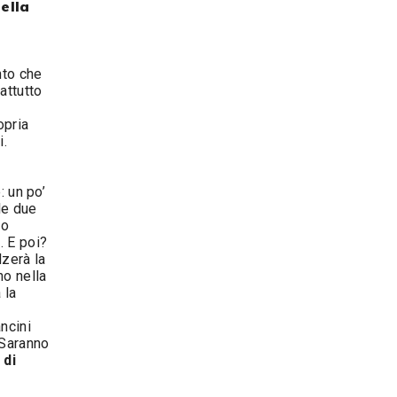
della
nto che
attutto
opria
si.
: un po’
le due
so
1
. E poi?
lzerà la
no nella
 la
ncini
 Saranno
 di