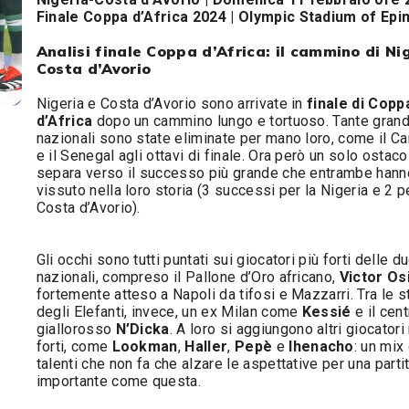
Finale Coppa d’Africa 2024 | Olympic Stadium of Ep
Analisi finale Coppa d’Africa: il cammino di Ni
Costa d’Avorio
Nigeria e Costa d’Avorio sono arrivate in
finale di Copp
d’Africa
dopo un cammino lungo e tortuoso. Tante grand
nazionali sono state eliminate per mano loro, come il C
e il Senegal agli ottavi di finale. Ora però un solo ostaco
separa verso il successo più grande che entrambe hann
vissuto nella loro storia (3 successi per la Nigeria e 2 p
Costa d’Avorio).
Gli occhi sono tutti puntati sui giocatori più forti delle d
nazionali, compreso il Pallone d’Oro africano,
Victor O
fortemente atteso a Napoli da tifosi e Mazzarri. Tra le s
degli Elefanti, invece, un ex Milan come
Kessié
e il cen
giallorosso
N’Dicka
. A loro si aggiungono altri giocatori
forti, come
Lookman
,
Haller
,
Pepè
e
Ihenacho
: un mix 
talenti che non fa che alzare le aspettative per una parti
importante come questa.