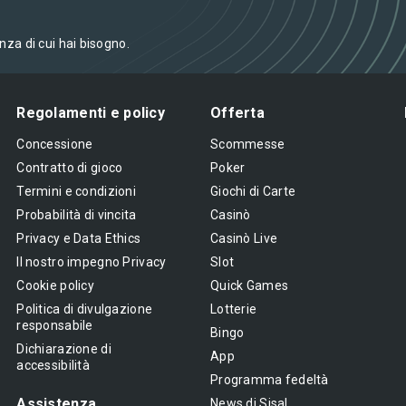
enza di cui hai bisogno.
Regolamenti e policy
Offerta
Concessione
Scommesse
Contratto di gioco
Poker
Termini e condizioni
Giochi di Carte
Probabilità di vincita
Casinò
Privacy e Data Ethics
Casinò Live
Il nostro impegno Privacy
Slot
Cookie policy
Quick Games
Politica di divulgazione
Lotterie
responsabile
Bingo
Dichiarazione di
App
accessibilità
Programma fedeltà
Assistenza
News di Sisal