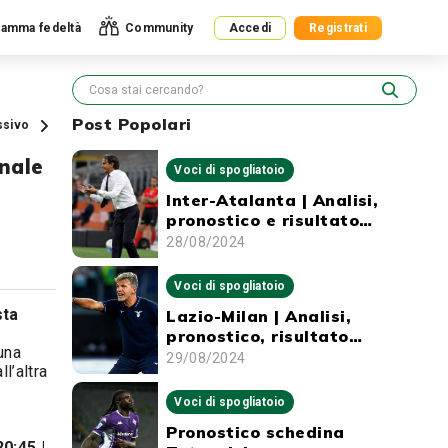
amma fedeltà
Community
Accedi
Registrati
Post Popolari
ssivo
inale
Voci di spogliatoio
Inter-Atalanta | Analisi,
pronostico e risultato
esatto
28/08/2024
Voci di spogliatoio
ta
Lazio-Milan | Analisi,
pronostico, risultato
una
esatto e marcatori
29/08/2024
all’altra
Voci di spogliatoio
Pronostico schedina
0:45 |