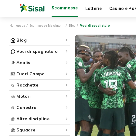
Scommesse
Lotterie
Casinò e Po
Homepage
Scommesse Matchpoint
Blog
Voci di spogliatoio
Blog
Voci di spogliatoio
Analisi
Fuori Campo
Racchette
Motori
Canestro
Altre discipline
Squadre