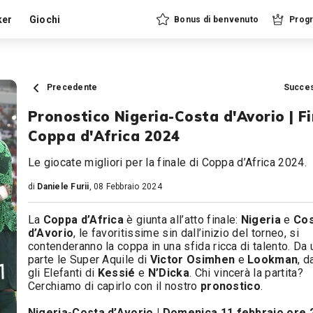
ker
Giochi
Bonus di benvenuto
Progr
Precedente
Succe
Pronostico Nigeria-Costa d'Avorio | F
Coppa d'Africa 2024
Le giocate migliori per la finale di Coppa d’Africa 2024.
di
Daniele Furii
, 08 Febbraio 2024
La
Coppa d’Africa
è giunta all’atto finale:
Nigeria
e
Cos
d’Avorio
, le favoritissime sin dall’inizio del torneo, si
contenderanno la coppa in una sfida ricca di talento. Da 
parte le Super Aquile di
Victor Osimhen
e
Lookman
, d
gli Elefanti di
Kessié
e
N’Dicka
. Chi vincerà la partita?
Cerchiamo di capirlo con il nostro
pronostico
.
Nigeria-Costa d’Avorio | Domenica 11 febbraio ore 2