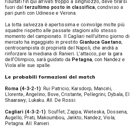
risultati fin qui arrivati troppo a singhiozzo, deve tirarsi
fuori dal
terzultimo posto in classifica
, condiviso a
pari punti con Udinese e Verona.
La lotta salvezza è apertissima e coinvolge molte più
squadre rispetto alle passate stagioni allo stesso
momento del campionato. Il Cagliari nell’ultimo giorno di
mercato ha ingaggiato in prestito
Gianluca Gaetano
,
centrocampista di proprietà del Napoli, che andrà a
rinforzare la mediana di Ranieri. L’attacco, per la gara
dell’Olimpico, sarà guidato da
Petagna
, con Nandez e
Viola alle sue spalle.
Le probabili formazioni del match
Roma (4-3-2-1)
: Rui Patricio; Karsdorp, Mancini,
Llorente, Angelino; Bove, Cristante, Pellegrini; Dybala, El
Shaarawy; Lukaku. All. De Rossi.
Cagliari (4-3-2-1)
: Scuffet; Zappa, Wieteska, Dossena,
Augello; Prati, Makoumbou, Jankto; Nandez, Viola;
Petagna. All. Ranieri.