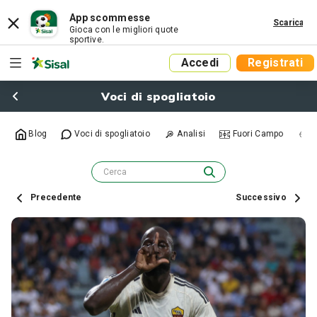
App scommesse
Scarica
Gioca con le migliori quote
sportive.
Accedi
Registrati
Voci di spogliatoio
Blog
Voci di spogliatoio
Analisi
Fuori Campo
R
Precedente
Successivo