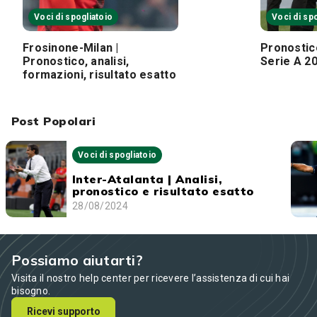
Voci di spogliatoio
Voci di sp
Frosinone-Milan |
Pronostic
Pronostico, analisi,
Serie A 2
formazioni, risultato esatto
Post Popolari
Voci di spogliatoio
Inter-Atalanta | Analisi,
pronostico e risultato esatto
28/08/2024
Possiamo aiutarti?
Visita il nostro help center per ricevere l’assistenza di cui hai
bisogno.
Ricevi supporto