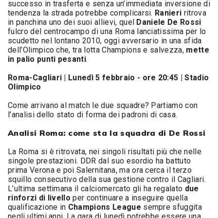
successo in trasferta e senza un’immediata inversione di
tendenza la strada potrebbe complicarsi.
Ranieri
ritrova
in panchina uno dei suoi allievi, quel
Daniele De Rossi
fulcro del centrocampo di una Roma lanciatissima per lo
scudetto nel lontano 2010, oggi avversario in una sfida
dell’Olimpico che, tra lotta Champions e salvezza,
mette
in palio punti pesanti
.
Roma-Cagliari | Lunedì 5 febbraio - ore 20:45 | Stadio
Olimpico
Come arrivano al match le due squadre? Partiamo con
l’analisi dello stato di forma dei padroni di casa.
Analisi Roma: come sta la squadra di De Rossi
La Roma si è ritrovata, nei singoli risultati più che nelle
singole prestazioni. DDR dal suo esordio ha battuto
prima Verona e poi Salernitana, ma ora cerca il terzo
squillo consecutivo della sua gestione contro il Cagliari.
L’ultima settimana il calciomercato gli ha regalato
due
rinforzi di livello
per continuare a inseguire quella
qualificazione in
Champions League
sempre sfuggita
negli ultimi anni. La gara di lunedì potrebbe essere una