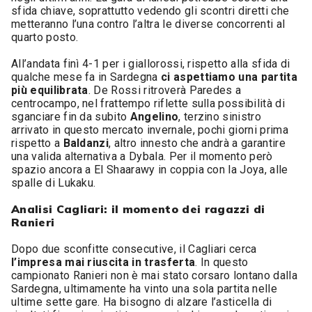
sfida chiave, soprattutto vedendo gli scontri diretti che
metteranno l’una contro l’altra le diverse concorrenti al
quarto posto.
All’andata finì 4-1 per i giallorossi, rispetto alla sfida di
qualche mese fa in Sardegna
ci aspettiamo una partita
più equilibrata
. De Rossi ritroverà Paredes a
centrocampo, nel frattempo riflette sulla possibilità di
sganciare fin da subito
Angelino
, terzino sinistro
arrivato in questo mercato invernale, pochi giorni prima
rispetto a
Baldanzi
, altro innesto che andrà a garantire
una valida alternativa a Dybala. Per il momento però
spazio ancora a El Shaarawy in coppia con la Joya, alle
spalle di Lukaku.
Analisi Cagliari: il momento dei ragazzi di
Ranieri
Dopo due sconfitte consecutive, il Cagliari cerca
l’impresa mai riuscita in trasferta
. In questo
campionato Ranieri non è mai stato corsaro lontano dalla
Sardegna, ultimamente ha vinto una sola partita nelle
ultime sette gare. Ha bisogno di alzare l’asticella di