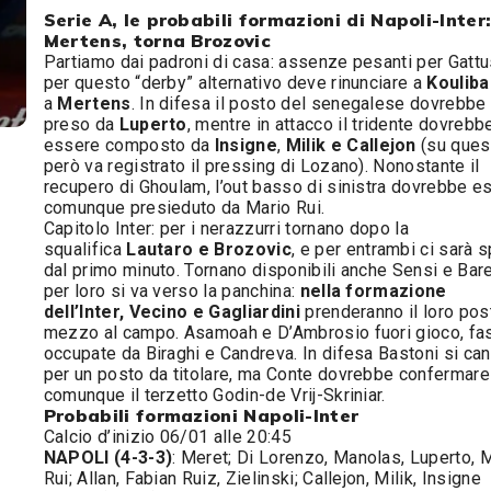
Serie A, le probabili formazioni di Napoli-Inter:
Mertens, torna Brozovic
Partiamo dai padroni di casa: assenze pesanti per Gattu
per questo “derby” alternativo deve rinunciare a
Kouliba
a
Mertens
. In difesa il posto del senegalese dovrebbe
preso da
Luperto
, mentre in attacco il tridente dovrebb
essere composto da
Insigne
,
Milik e Callejon
(su ques
però va registrato il pressing di Lozano). Nonostante il
recupero di Ghoulam, l’out basso di sinistra dovrebbe e
comunque presieduto da Mario Rui.
Capitolo Inter: per i nerazzurri tornano dopo la
squalifica
Lautaro e Brozovic
, e per entrambi ci sarà 
dal primo minuto. Tornano disponibili anche Sensi e Bare
per loro si va verso la panchina:
nella formazione
dell’Inter, Vecino e Gagliardini
prenderanno il loro pos
mezzo al campo. Asamoah e D’Ambrosio fuori gioco, fa
occupate da Biraghi e Candreva. In difesa Bastoni si ca
per un posto da titolare, ma Conte dovrebbe confermare
comunque il terzetto Godin-de Vrij-Skriniar.
Probabili formazioni Napoli-Inter
Calcio d’inizio 06/01 alle 20:45
NAPOLI (4-3-3)
: Meret; Di Lorenzo, Manolas, Luperto, 
Rui; Allan, Fabian Ruiz, Zielinski; Callejon, Milik, Insigne