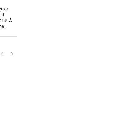
erse
il
erie A
ne.