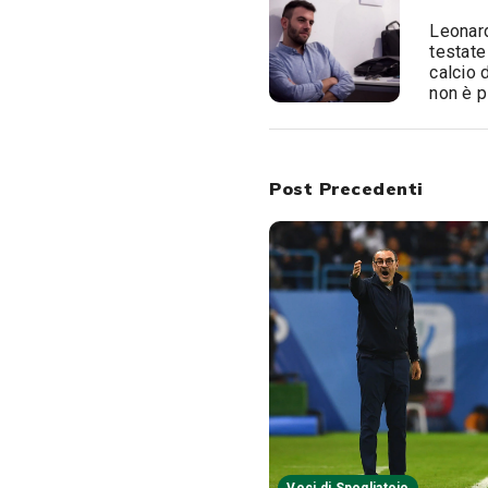
Leonard
testate
calcio 
non è p
Post Precedenti