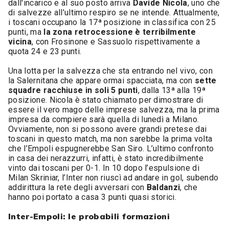
dall'incarico e al suo posto arriva
Davide Nicola
, uno che
di salvezze all’ultimo respiro se ne intende. Attualmente,
i toscani occupano la 17ª posizione in classifica con 25
punti, ma
la zona retrocessione è terribilmente
vicina
, con Frosinone e Sassuolo rispettivamente a
quota 24 e 23 punti.
Una lotta per la salvezza che sta entrando nel vivo, con
la Salernitana che appare ormai spacciata, ma con
sette
squadre racchiuse in soli 5 punti
, dalla 13ª alla 19ª
posizione. Nicola è stato chiamato per dimostrare di
essere il vero mago delle imprese salvezza, ma la prima
impresa da compiere sarà quella di lunedì a Milano.
Ovviamente, non si possono avere grandi pretese dai
toscani in questo match, ma non sarebbe la prima volta
che l’Empoli espugnerebbe San Siro. L’ultimo confronto
in casa dei nerazzurri, infatti, è stato incredibilmente
vinto dai toscani per 0-1. In 10 dopo l’espulsione di
Milan Skriniar, l’Inter non riuscì ad andare in gol, subendo
addirittura la rete degli avversari con
Baldanzi
, che
hanno poi portato a casa 3 punti quasi storici.
Inter-Empoli: le probabili formazioni