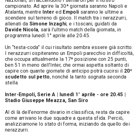
Nazionali, si riaccendono i semafori per il nostro
campionato. Ad aprire la 30ª giornata saranno Napoli e
Atalanta, mentre
Inter
ed
Empoli
saranno le ultime a
scendere sul terreno di gioco. Il match tra i nerazzurri,
allenati da
Simone Inzaghi
, e i toscani, guidati da
Davide Nicola
, sarà l’ultimo match della giornata, in
programma lunedì 1° aprile alle 20.45.
Un “testa-coda” il cui risultato sembra essere già scritto.
I nerazzurri ospiteranno un Empoli parecchio in difficoltà,
che occupa attualmente la 17ª posizione con 25 punti,
ben 51 in meno dell’Inter, che ormai aspetta soltanto di
capire con quante giornate di anticipo potrà cucirsi il
20º
scudetto sul petto
, nonché la tanto sognata seconda
stella.
Inter-Empoli, Serie A | lunedì 1° aprile - ore 20.45 |
Stadio Giuseppe Meazza, San Siro
Al di là dell’enorme divario in classifica, resta da capire
come arrivano le due squadre a questa sfida. Perciò,
analizziamone lo stato di forma, iniziando da quello dei
nerazzurri.