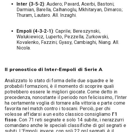
Inter (3-5-2)
: Audero; Pavard, Acerbi, Bastoni;
Darmian, Barella, Calhanoglu, Mkhitaryan, Dimarco;
Thuram, Lautaro. All. Inzaghi.
Empoli (4-3-2-1)
: Caprile; Bereszynski,
Walukiewicz, Luperto, Pezzella; Zurkowski,
Kovalenko, Fazzini; Gyasy, Cambiaghi, Niang. All.
Nicola.
Il pronostico di Inter-Empoli di Serie A
Analizzato lo stato di forma delle due squadre e le
probabili formazioni, è il momento di scoprire quali
potrebbero essere le migliori giocate. Come detto in
precedenza, nonostante il periodo non felicissimo, l’Inter
ha certamente voglia di tornare alla vittoria e parte come
favorita nel match contro i toscani. Perciò, per chi
volesse affidarsi a un esito classico consigliamo
l’1
fisso
. Con 71 reti segnate e solo 14 subite, i nerazzurri
comandano anche le speciali classifiche di gol segnati e
subiti. L’Empoli, invece, con soli 22 gol segnati, è il