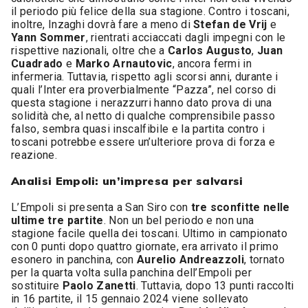
il periodo più felice della sua stagione. Contro i toscani,
inoltre, Inzaghi dovrà fare a meno di
Stefan de Vrij
e
Yann Sommer
, rientrati acciaccati dagli impegni con le
rispettive nazionali, oltre che a
Carlos Augusto
,
Juan
Cuadrado
e
Marko Arnautovic
, ancora fermi in
infermeria. Tuttavia, rispetto agli scorsi anni, durante i
quali l’Inter era proverbialmente “Pazza”, nel corso di
questa stagione i nerazzurri hanno dato prova di una
solidità che, al netto di qualche comprensibile passo
falso, sembra quasi inscalfibile e la partita contro i
toscani potrebbe essere un’ulteriore prova di forza e
reazione.
Analisi Empoli: un’impresa per salvarsi
L’Empoli si presenta a San Siro con
tre sconfitte nelle
ultime tre partite
. Non un bel periodo e non una
stagione facile quella dei toscani. Ultimo in campionato
con 0 punti dopo quattro giornate, era arrivato il primo
esonero in panchina, con
Aurelio Andreazzoli
, tornato
per la quarta volta sulla panchina dell’Empoli per
sostituire
Paolo Zanetti
. Tuttavia, dopo 13 punti raccolti
in 16 partite, il 15 gennaio 2024 viene sollevato