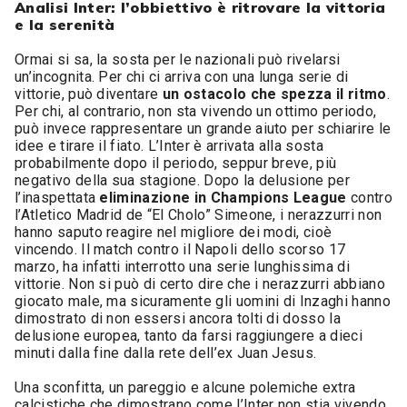
Analisi Inter: l’obbiettivo è ritrovare la vittoria
e la serenità
Ormai si sa, la sosta per le nazionali può rivelarsi
un’incognita. Per chi ci arriva con una lunga serie di
vittorie, può diventare
un ostacolo che spezza il ritmo
.
Per chi, al contrario, non sta vivendo un ottimo periodo,
può invece rappresentare un grande aiuto per schiarire le
idee e tirare il fiato. L’Inter è arrivata alla sosta
probabilmente dopo il periodo, seppur breve, più
negativo della sua stagione. Dopo la delusione per
l’inaspettata
eliminazione in Champions League
contro
l’Atletico Madrid de “El Cholo” Simeone, i nerazzurri non
hanno saputo reagire nel migliore dei modi, cioè
vincendo. Il match contro il Napoli dello scorso 17
marzo, ha infatti interrotto una serie lunghissima di
vittorie. Non si può di certo dire che i nerazzurri abbiano
giocato male, ma sicuramente gli uomini di Inzaghi hanno
dimostrato di non essersi ancora tolti di dosso la
delusione europea, tanto da farsi raggiungere a dieci
minuti dalla fine dalla rete dell’ex Juan Jesus.
Una sconfitta, un pareggio e alcune polemiche extra
calcistiche che dimostrano come l’Inter non stia vivendo