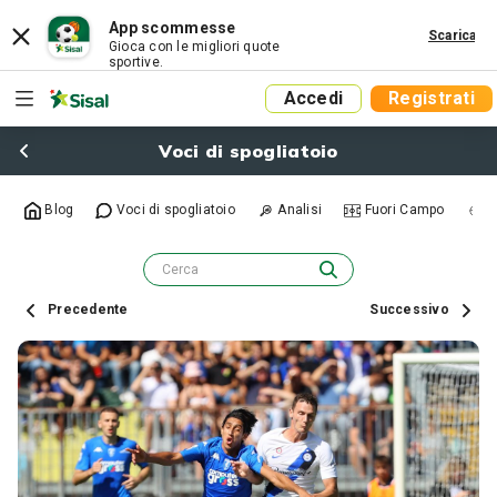
App scommesse
Scarica
Gioca con le migliori quote
sportive.
Accedi
Registrati
Voci di spogliatoio
Blog
Voci di spogliatoio
Analisi
Fuori Campo
R
Precedente
Successivo