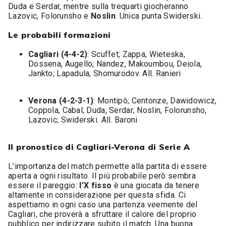
Duda e Serdar, mentre sulla trequarti giocheranno
Lazovic, Folorunsho e
Noslin
. Unica punta Swiderski.
Le probabili formazioni
Cagliari (4-4-2)
: Scuffet; Zappa, Wieteska,
Dossena, Augello; Nandez, Makoumbou, Deiola,
Jankto; Lapadula, Shomurodov. All. Ranieri
Verona (4-2-3-1)
: Montipò; Centonze, Dawidowicz,
Coppola, Cabal; Duda, Serdar; Noslin, Folorunsho,
Lazovic; Swiderski. All. Baroni
Il pronostico di Cagliari-Verona di Serie A
L’importanza del match permette alla partita di essere
aperta a ogni risultato. Il più probabile però sembra
essere il pareggio:
l’X fisso
è una giocata da tenere
altamente in considerazione per questa sfida. Ci
aspettiamo in ogni caso una partenza veemente del
Cagliari, che proverà a sfruttare il calore del proprio
pubblico per indirizzare subito il match. Una buona