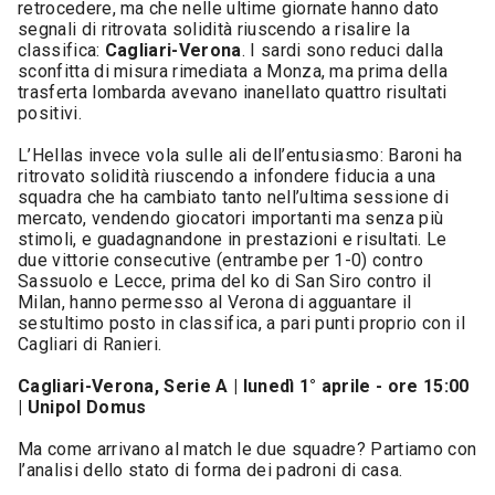
retrocedere, ma che nelle ultime giornate hanno dato
segnali di ritrovata solidità riuscendo a risalire la
classifica:
Cagliari-Verona
. I sardi sono reduci dalla
sconfitta di misura rimediata a Monza, ma prima della
trasferta lombarda avevano inanellato quattro risultati
positivi.
L’Hellas invece vola sulle ali dell’entusiasmo: Baroni ha
ritrovato solidità riuscendo a infondere fiducia a una
squadra che ha cambiato tanto nell’ultima sessione di
mercato, vendendo giocatori importanti ma senza più
stimoli, e guadagnandone in prestazioni e risultati. Le
due vittorie consecutive (entrambe per 1-0) contro
Sassuolo e Lecce, prima del ko di San Siro contro il
Milan, hanno permesso al Verona di agguantare il
sestultimo posto in classifica, a pari punti proprio con il
Cagliari di Ranieri.
Cagliari-Verona, Serie A | lunedì 1° aprile - ore 15:00
| Unipol Domus
Ma come arrivano al match le due squadre? Partiamo con
l’analisi dello stato di forma dei padroni di casa.