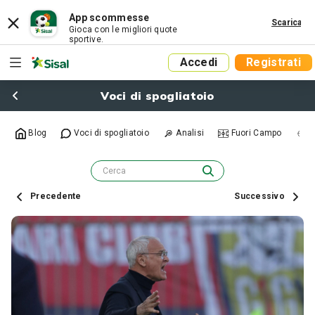
App scommesse
Scarica
Gioca con le migliori quote
sportive.
Accedi
Registrati
Voci di spogliatoio
Blog
Voci di spogliatoio
Analisi
Fuori Campo
R
Precedente
Successivo