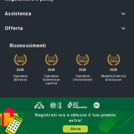
Assistenza
Offerta
Riconoscimenti
2025
2025
2025
2025
Operatore
Operatore
Operatore
Modello Diversity
dell'anno
Scommesse
Omnichannel
& Inclusion
sportive
Registrati ora e sblocca il tuo premio
IL GIOCO È VIETATO AI MINORI
extra!
E PUÒ CAUSARE DIPENDENZA PATOLOGICA
Sisal Italia S.p.A. - Via Ugo Bassi 6, 20159 Milano - P.I. 02433760135 - Conc.
Gioca
GAD: 16020