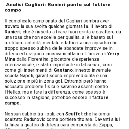
Analisi Cagliari: Ranieri punta sul fattore
campo
Il complicato campionato del Cagliari sembra aver
trovato la sua svolta qualche giornata fa. Il lavoro di
Ranieri
, che è riuscito a tirare fuori grinta e carattere da
una rosa che non eccelle per qualità, si è basato sul
restituire solidità, mentale e tattica, a una squadra che
troppo spesso subiva delle sbandate improvvise in
difesa ed era poco incisiva in attacco. L’arrivo di
Yerry
Mina
dalla Fiorentina, giocatore d’esperienza
internazionale, è stato importante in tal senso, così
come gli inserimenti di
Gaetano
, innesto invernale
scuola Napoli, garantiscono imprevedibilità e una
soluzione in più in zona gol. Entrambi però hanno
accusato problemi fisici e saranno assenti contro
l’Hellas, ma a fare la differenza, come spesso è
successo in stagione, potrebbe essere il
fattore
campo
.
Nessun dubbio tra i pali, con
Scuffet
che ha ormai
scalzato Radunovic come portiere titolare. Davanti a lui
la linea a quattro di difesa sarà composta da Zappa,