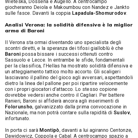
Wieteska, Dossena e Augello. A centrocampo
giocheranno Deiola e Makoumbou con Nandez e Jankto
sulle fasce. Davanti la coppia
Lapadula-Shomurodov
.
Analisi Verona: la solidità difensiva è la miglior
arma di Baroni
Il Verona sta ormai diventando uno specialista degli
scontri diretti, e la speranza dei tifosi gialloblù è che
Baroni
possa bissare i successi ottenuti contro
Sassuolo e Lecce. In entrambe le sfide, fondamentali
per la classifica, l’Hellas ha mostrato solidità difensiva e
un atteggiamento tattico molto accorto. Gli scaligeri
lasciavano il pallino del gioco agli avversari, aspettandoli
dietro la linea del pallone per poi ripartire velocemente
con i propri giocatori d’attacco. Lo stesso copione
dovrebbe vedersi anche contro il Cagliari. Per battere
Ranieri, Baroni si affiderà ancora agli inserimenti di
Folorunsho
, galvanizzato dalla prima convocazione in
Nazionale, ma non potrà contare sulla rapidità di
Suslov
,
infortunato.
In porta ci sarà
Montipò
, davanti a lui agiranno Centonze,
Dawidowicz, Coppola e Cabal. A centrocampo spazio a