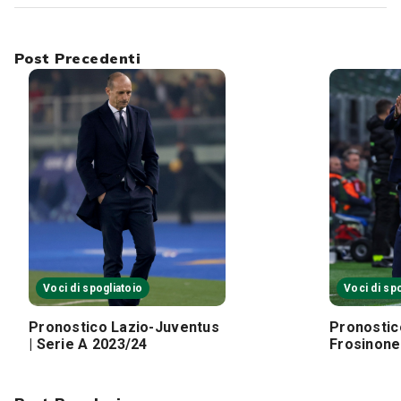
Post Precedenti
Voci di spogliatoio
Voci di sp
Pronostico Lazio-Juventus
Pronostic
| Serie A 2023/24
Frosinone