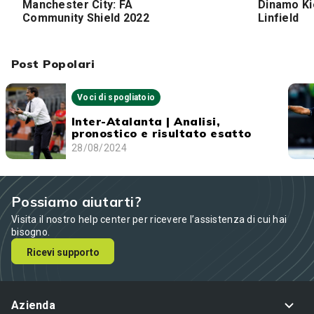
Manchester City: FA
Dinamo Ki
Community Shield 2022
Linfield
Post Popolari
Voci di spogliatoio
Inter-Atalanta | Analisi,
pronostico e risultato esatto
28/08/2024
Possiamo aiutarti?
Visita il nostro help center per ricevere l’assistenza di cui hai
bisogno.
Ricevi supporto
Azienda