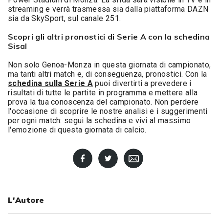
streaming e verrà trasmessa sia dalla piattaforma DAZN
sia da SkySport, sul canale 251.
Scopri gli altri pronostici di Serie A con la schedina
Sisal
Non solo Genoa-Monza in questa giornata di campionato,
ma tanti altri match e, di conseguenza, pronostici. Con la
schedina sulla Serie A
puoi divertirti a prevedere i
risultati di tutte le partite in programma e mettere alla
prova la tua conoscenza del campionato. Non perdere
l'occasione di scoprire le nostre analisi e i suggerimenti
per ogni match: segui la schedina e vivi al massimo
l'emozione di questa giornata di calcio.
L'Autore