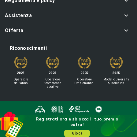
Regolamenti e policy
Assistenza
Offerta
Riconoscimenti
2025
2025
2025
2025
Operatore
Operatore
Operatore
Modello Diversity
dell'anno
Scommesse
Omnichannel
& Inclusion
sportive
Registrati ora e sblocca il tuo premio
IL GIOCO È VIETATO AI MINORI
extra!
E PUÒ CAUSARE DIPENDENZA PATOLOGICA
Sisal Italia S.p.A. - Via Ugo Bassi 6, 20159 Milano - P.I. 02433760135 - Conc.
Gioca
GAD: 16020