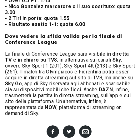
- Over 0.5 PT: 1.43
- Nico Gonzalez marcatore o il suo sostituto: quota
3.00
- 2 Tiri in porta: quota 1.55
- Risultato esatto 1-1: quota 6.00
Dove vedere la sfida valida per la finale di
Conference League
La finale di Conference League sarà visibile
in diretta
TV e in chiaro su TV
8, in alternativa sui canali
Sky
,
ovvero Sky Sport 1 (201), Sky Sport 4K (213) e Sky Sport
(251). Il match tra Olympiacos e Fiorentina potrà esser
seguire in diretta streaming sul sito di TV8, ma anche su
Sky Go
, app di Sky riservata agli abbonati e scaricabile
sia su dispositivi mobili che fissi. Anche
DAZN
, infine,
trasmetterà la partita in diretta streaming, sull’app e sul
sito della piattaforma. Un’alternativa, infine, è
rappresentata da
NOW
, piattaforma di streaming on
demand di Sky.