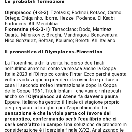
Le probabili formazioni
Olympiacos (4-3-3)
: Tzolakis; Rodinei, Retsos, Carmo,
Ortega; Chiquinho, Iborra, Hezze; Podence, El Kaabi,
Fortouinis. All. Mendilibar.
Fiorentina (4-2-3-1)
: Terracciano; Dodo, Martinez
Quarta, Milenkovic, Biraghi; Mandragora, Bonaventura;
Nico Gonzalez, Beltran, Kouamé; Belotti. All. Italiano.
Il pronostico di Olympiacos-Fiorentina
La Fiorentina, a dir la verità, ha perso due finali
nell’ultimo anno: nel conto va messa anche la Coppa
Italia 2023 all’Olimpico contro l’Inter. Ecco perché questa
volta i viola vogliono prendersi la rivincita e portare a
casa il secondo trofeo internazionale dopo la Coppa
delle Coppe 1961. Titoli lontani - che vanno rinfrescati -
anche se
l’Olympiacos ad Atene fa davvero paura
.
Eppure, Italiano ha gestito il finale di stagione proprio
per preparare al meglio quest’appuntamento.
La
sensazione è che la viola parta col favore del
pronostico, confermando però l’equilibrio che ci
sarà senz’altro in campo
. Una soluzione da prendere in
considerazione è il parziale finale X/X2. Analizzando le