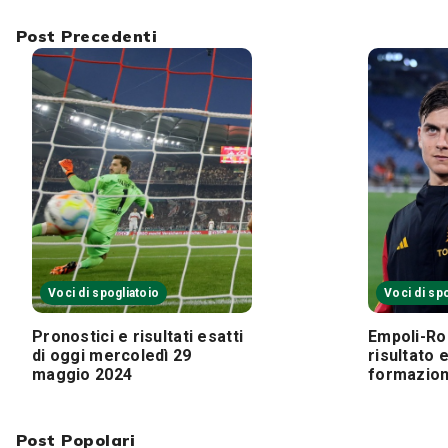
Post Precedenti
Voci di spogliatoio
Voci di sp
Pronostici e risultati esatti
Empoli-Ro
di oggi mercoledì 29
risultato 
maggio 2024
formazion
Post Popolari