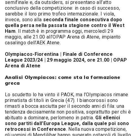
semifinale e, da outsiders, si presentano all’atto
conclusivo della competizione: in caso di successo,
sarebbe il loro primo trofeo internazionale. I viola,
invece, sono alla
seconda finale consecutiva dopo
quella persa nella passata stagione contro il West
Ham
. Il match è in programma oggi, mercoledì 29
maggio, alle 21.00 all’OPAP Arena di Atene, impianto
casalingo dell’AEK Atene.
Olympiacos-Fiorentina | Finale di Conference
League 2023/24 | 29 maggio 2024, ore 21.00 | OPAP
Arena di Atene
Analisi Olympiacos: come sta la formazione
greca
Lo scudetto lo ha vinto il PAOK, ma l’Olympiacos rimane
primatista di titoli in Grecia (47). I biancorossi sono
rimasti a bocca asciutta per il secondo anni di fila: una
tendenza decisamente non positiva, soprattutto per chi è
abituato a dominare, perlomeno in patria.
Gli ellenici
sono partiti dall’Europa League, dalla quale poi sono
retrocessi in Conference
. Nella nuova competizione,
gli uomini di Mendilibar hanno superato ostacoli di livello