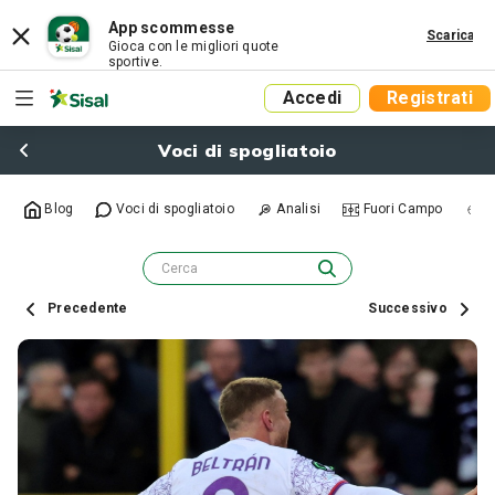
App scommesse
Scarica
Gioca con le migliori quote
sportive.
Accedi
Registrati
Voci di spogliatoio
Blog
Voci di spogliatoio
Analisi
Fuori Campo
R
Precedente
Successivo