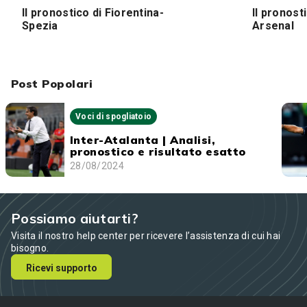
Il pronostico di Fiorentina-
Il pronost
Spezia
Arsenal
Post Popolari
Voci di spogliatoio
Inter-Atalanta | Analisi,
pronostico e risultato esatto
28/08/2024
Possiamo aiutarti?
Visita il nostro help center per ricevere l’assistenza di cui hai
bisogno.
Ricevi supporto