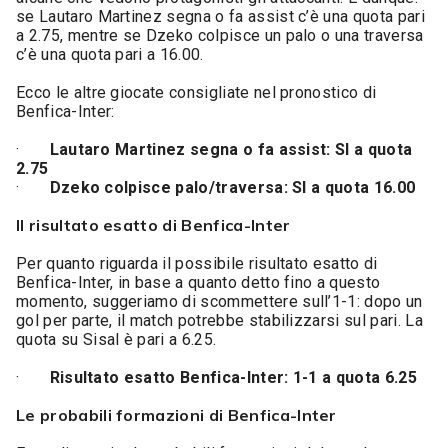
se Lautaro Martinez segna o fa assist c’è una quota pari
a 2.75, mentre se Dzeko colpisce un palo o una traversa
c’è una quota pari a 16.00.
Ecco le altre giocate consigliate nel pronostico di
Benfica-Inter:
·
Lautaro Martinez segna o fa assist: SI a quota
2.75
·
Dzeko colpisce palo/traversa: SI a quota 16.00
Il risultato esatto di Benfica-Inter
Per quanto riguarda il possibile risultato esatto di
Benfica-Inter, in base a quanto detto fino a questo
momento, suggeriamo di scommettere sull’1-1: dopo un
gol per parte, il match potrebbe stabilizzarsi sul pari. La
quota su Sisal è pari a 6.25.
·
Risultato esatto Benfica-Inter: 1-1 a quota 6.25
Le probabili formazioni di Benfica-Inter