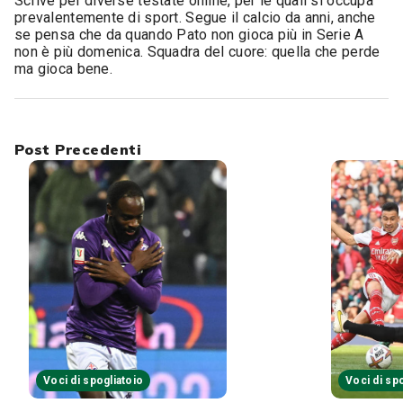
Scrive per diverse testate online, per le quali si occupa
prevalentemente di sport. Segue il calcio da anni, anche
se pensa che da quando Pato non gioca più in Serie A
non è più domenica. Squadra del cuore: quella che perde
ma gioca bene.
Post Precedenti
Voci di spogliatoio
Voci di sp