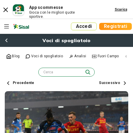
App scommesse
Scarica
Gioca con le migliori quote
sportive.
Accedi
Registrati
Voci di spogliatoio
Blog
Voci di spogliatoio
Analisi
Fuori Campo
R
Precedente
Successivo