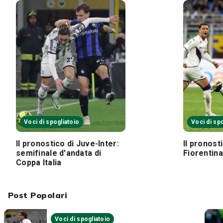
Voci di spogliatoio
Voci di sp
Il pronostico di Juve-Inter:
Il pronos
semifinale d'andata di
Fiorentina
Coppa Italia
Post Popolari
Voci di spogliatoio