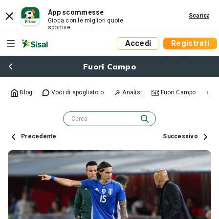
App scommesse
Scarica
Gioca con le migliori quote
sportive.
Accedi
Registrati
Fuori Campo
Blog
Voci di spogliatoio
Analisi
Fuori Campo
R
Precedente
Successivo