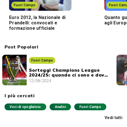
Fuori Campo
Fuori Cam
Euro 2012, la Nazionale di
Quanto gu
Prandelli: convocati e
agli Europ
formazione ufficiale
Post Popolari
Fuori Campo
Sorteggi Champions League
2024/25: quando ci sono e dove
vederli
12/08/2024
I più cercati
Voci di spogliatoio
Analisi
Fuori Campo
Vedi tutti