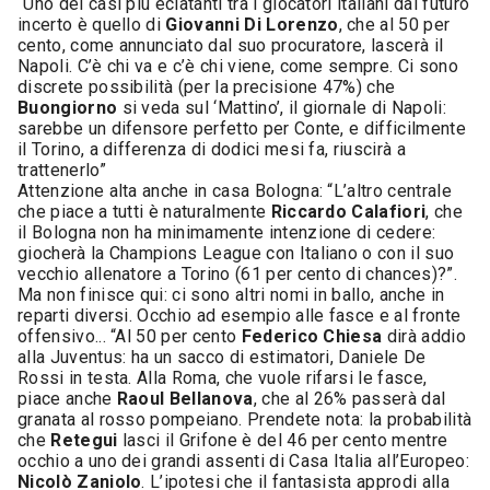
“Uno dei casi più eclatanti tra i giocatori italiani dal futuro
incerto è quello di
Giovanni Di Lorenzo
, che al 50 per
cento, come annunciato dal suo procuratore, lascerà il
Napoli. C’è chi va e c’è chi viene, come sempre. Ci sono
discrete possibilità (per la precisione 47%) che
Buongiorno
si veda sul ‘Mattino’, il giornale di Napoli:
sarebbe un difensore perfetto per Conte, e difficilmente
il Torino, a differenza di dodici mesi fa, riuscirà a
trattenerlo”
Attenzione alta anche in casa Bologna: “L’altro centrale
che piace a tutti è naturalmente
Riccardo Calafiori
, che
il Bologna non ha minimamente intenzione di cedere:
giocherà la Champions League con Italiano o con il suo
vecchio allenatore a Torino (61 per cento di chances)?”.
Ma non finisce qui: ci sono altri nomi in ballo, anche in
reparti diversi. Occhio ad esempio alle fasce e al fronte
offensivo... “Al 50 per cento
Federico Chiesa
dirà addio
alla Juventus: ha un sacco di estimatori, Daniele De
Rossi in testa. Alla Roma, che vuole rifarsi le fasce,
piace anche
Raoul Bellanova
, che al 26% passerà dal
granata al rosso pompeiano. Prendete nota: la probabilità
che
Retegui
lasci il Grifone è del 46 per cento mentre
occhio a uno dei grandi assenti di Casa Italia all’Europeo:
Nicolò Zaniolo
. L’ipotesi che il fantasista approdi alla