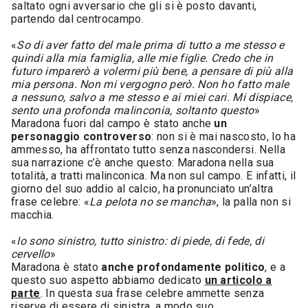
saltato ogni avversario che gli si è posto davanti,
partendo dal centrocampo.
«
So di aver fatto del male prima di tutto a me stesso e
quindi alla mia famiglia, alle mie figlie. Credo che in
futuro imparerò a volermi più bene, a pensare di più alla
mia persona. Non mi vergogno però. Non ho fatto male
a nessuno, salvo a me stesso e ai miei cari. Mi dispiace,
sento una profonda malinconia, soltanto questo
»
Maradona fuori dal campo è stato anche
un
personaggio controverso
: non si è mai nascosto, lo ha
ammesso, ha affrontato tutto senza nascondersi. Nella
sua narrazione c’è anche questo: Maradona nella sua
totalità, a tratti malinconica. Ma non sul campo. E infatti, il
giorno del suo addio al calcio, ha pronunciato un’altra
frase celebre: «
La pelota no se mancha
», la palla non si
macchia.
«
Io sono sinistro, tutto sinistro: di piede, di fede, di
cervello
»
Maradona è stato
anche profondamente politico
, e a
questo suo aspetto abbiamo dedicato
un articolo a
parte
. In questa sua frase celebre ammette senza
riserve di essere di sinistra, a modo suo.