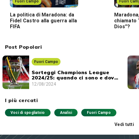
Fuori Campo
Fuori Cam
La politica di Maradona: da
Maradona,
Fidel Castro alla guerra alla
chiamato 
FIFA
Dios”?
Post Popolari
Fuori Campo
Sorteggi Champions League
2024/25: quando ci sono e dove
vederli
12/08/2024
I più cercati
Voci di spogliatoio
Analisi
Fuori Campo
Vedi tutti