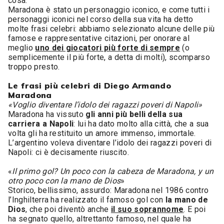
cosa.
Maradona è stato un personaggio iconico, e come tutti i
personaggi iconici nel corso della sua vita ha detto
molte frasi celebri: abbiamo selezionato alcune delle più
famose e rappresentative citazioni, per onorare al
meglio
uno dei giocatori più forte di sempre
(o
semplicemente il più forte, a detta di molti), scomparso
troppo presto.
Le frasi più celebri di Diego Armando
Maradona
«Voglio diventare l’idolo dei ragazzi poveri di Napoli»
Maradona ha vissuto
gli anni più belli della sua
carriera a Napoli
: lui ha dato molto alla città, che a sua
volta gli ha restituito un amore immenso, immortale.
L’argentino voleva diventare l’idolo dei ragazzi poveri di
Napoli: ci è decisamente riuscito.
«
Il primo gol? Un poco con la cabeza de Maradona, y un
otro poco con la mano de Dios
»
Storico, bellissimo, assurdo: Maradona nel 1986 contro
l’Inghilterra ha realizzato il famoso gol con
la mano de
Dios
, che poi diventò anche
il suo soprannome
. E poi
ha segnato quello, altrettanto famoso, nel quale ha