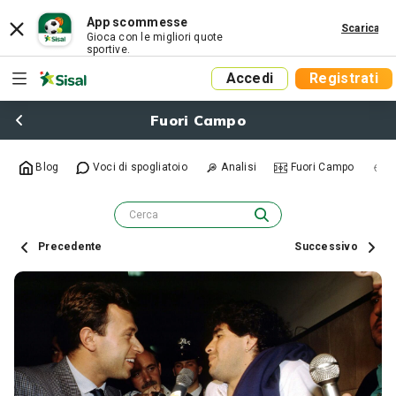
App scommesse
Scarica
Gioca con le migliori quote
sportive.
Accedi
Registrati
Fuori Campo
Blog
Voci di spogliatoio
Analisi
Fuori Campo
R
Precedente
Successivo