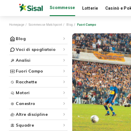
Scommesse
Lotterie
Casinò e Po
Homepage
Scommesse Matchpoint
Blog
Fuori Campo
Blog
Voci di spogliatoio
Analisi
Fuori Campo
Racchette
Motori
Canestro
Altre discipline
Squadre