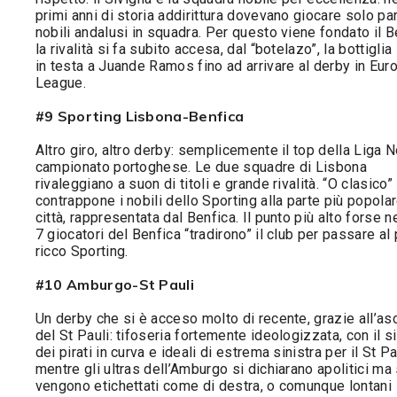
primi anni di storia addirittura dovevano giocare solo par
nobili andalusi in squadra. Per questo viene fondato il Be
la rivalità si fa subito accesa, dal “botelazo”, la bottiglia
in testa a Juande Ramos fino ad arrivare al derby in Eur
League.
#9 Sporting Lisbona-Benfica
Altro giro, altro derby: semplicemente il top della Liga No
campionato portoghese. Le due squadre di Lisbona
rivaleggiano a suon di titoli e grande rivalità. “O clasico”
contrappone i nobili dello Sporting alla parte più popolar
città, rappresentata dal Benfica. Il punto più alto forse n
7 giocatori del Benfica “tradirono” il club per passare al 
ricco Sporting.
#10 Amburgo-St Pauli
Un derby che si è acceso molto di recente, grazie all’a
del St Pauli: tifoseria fortemente ideologizzata, con il 
dei pirati in curva e ideali di estrema sinistra per il St Pa
mentre gli ultras dell’Amburgo si dichiarano apolitici m
vengono etichettati come di destra, o comunque lontani