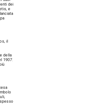
enti dei
tis, e
 lanciata
opa
s, il
e della
el 1907:
più
scesa
simbolo
uli,
a spesso