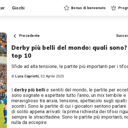
ker
Giochi
Bonus di benvenuto
Progr
Precedente
Succe
Derby più belli del mondo: quali sono?
top 10
Sfide ad alta tensione, le partite più importanti per i tifos
di
Luca Capriotti
, 02 Aprile 2025
I
derby più belli
e sentiti del mondo, le partite per ecce
sono sognate e aspettate tutto l’anno, un mix terribile e
meraviglioso tra ansia, tensione, spettacolo sugli spalti
scontri. Sono le partite di cui i giocatori sentono parlare
di solito appena arrivati: la prima richiesta dei tifosi rig
sempre le stracittadine. Sono le partite più importanti, n
nulla da eccepire.