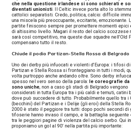
che nella questione irlandese si sono schierati e s
diventati unionisti
. Il Celtic invece porta alto lo stemm
cattolici separatisti. Credo, politica, calcio: difficile im
una miscela più preoccupante, eccitante, emozionante. 
partite finiscono sempre per promettere momenti epici 
di altissimo livello. Magari il resto del calcio scozzese
sarà così competitivo, ma queste due squadre nell’Old 
compensano tutto il resto.
Chiude il podio Partizan-Stella Rossa di Belgrado
Uno dei derby più infuocati e violenti d’Europa: i tifosi di
Partizan e Stella Rossa si fronteggiano in tutti i modi, q
volta purtroppo anche andando oltre. Sono derby infuocat
spesso nel vero senso della parola:
le coreografie da 
sono uniche
, non a caso gli stadi di Belgrado vengono
considerati in tutta Europa tra i più caldi e temuti, catini 
dove può succedere di tutto. Probabilmente quello tra i 
(becchini) del Partizan e i Delije (gli eroi) della Stella R
2000 è stato il peggiore tra tutti: dopo pochi secondi di 
tifoserie hanno invaso il campo, e la battaglia seguente 
tra le peggiori pagine di violenza del calcio serbo. Qui i
proponiamo un gol al 90’ nella partita più importante: