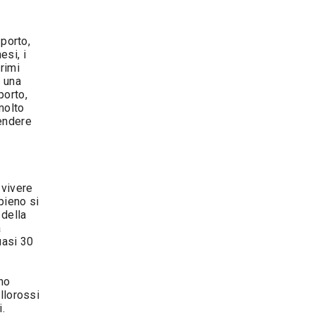
 porto,
esi, i
rimi
: una
porto,
molto
endere
 vivere
pieno si
 della
à
uasi 30
no
allorossi
i.