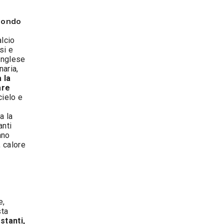
 mondo
alcio
si e
 inglese
naria,
a la
are
cielo e
a la
anti
nno
 calore
e,
sta
stanti,