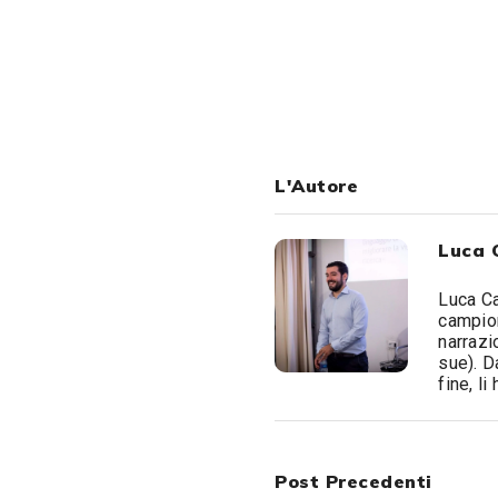
L'Autore
Luca 
Luca Ca
campion
narrazi
sue). D
fine, li
Post Precedenti