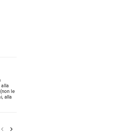
n
 alla
(non le
, alla