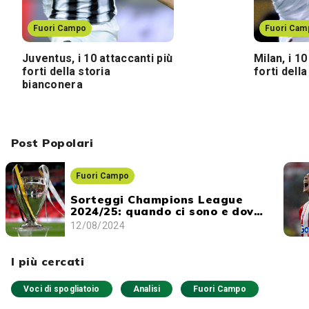
Fuori Campo
Fuori Cam
Juventus, i 10 attaccanti più
Milan, i 10
forti della storia
forti dell
bianconera
Post Popolari
Fuori Campo
Sorteggi Champions League
2024/25: quando ci sono e dove
vederli
12/08/2024
I più cercati
Voci di spogliatoio
Analisi
Fuori Campo