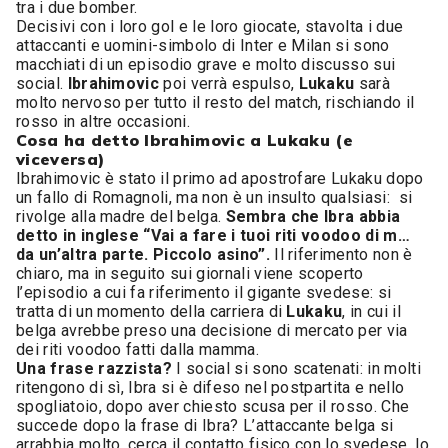
tra i due bomber.
Decisivi con i loro gol e le loro giocate, stavolta i due
attaccanti e uomini-simbolo di Inter e Milan si sono
macchiati di un episodio grave e molto discusso sui
social.
Ibrahimovic
poi verrà espulso,
Lukaku
sarà
molto nervoso per tutto il resto del match, rischiando il
rosso in altre occasioni.
Cosa ha detto Ibrahimovic a Lukaku (e
viceversa)
Ibrahimovic è stato il primo ad apostrofare Lukaku dopo
un fallo di Romagnoli, ma non è un insulto qualsiasi: si
rivolge alla madre del belga.
Sembra che Ibra abbia
detto in inglese
“Vai a fare i tuoi riti voodoo di m…
da un’altra parte. Piccolo asino”.
Il riferimento non è
chiaro, ma in seguito sui giornali viene scoperto
l’episodio a cui fa riferimento il gigante svedese: si
tratta di un momento della carriera di
Lukaku
, in cui il
belga avrebbe preso una decisione di mercato per via
dei riti voodoo fatti dalla mamma.
Una frase razzista?
I social si sono scatenati: in molti
ritengono di sì, Ibra si è difeso nel postpartita e nello
spogliatoio, dopo aver chiesto scusa per il rosso. Che
succede dopo la frase di Ibra? L’attaccante belga si
arrabbia molto, cerca il contatto fisico con lo svedese, lo