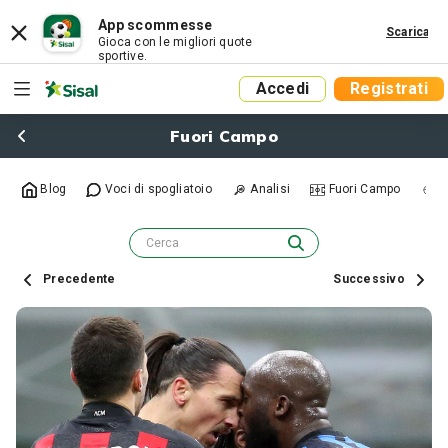
App scommesse
Scarica
Gioca con le migliori quote
sportive.
Accedi
Registrati
Fuori Campo
Blog
Voci di spogliatoio
Analisi
Fuori Campo
R
Precedente
Successivo