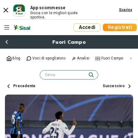
App scommesse
Scarica
Gioca con le migliori quote
sportive.
Accedi
Registrati
Fuori Campo
Blog
Voci di spogliatoio
Analisi
Fuori Campo
R
Precedente
Successivo