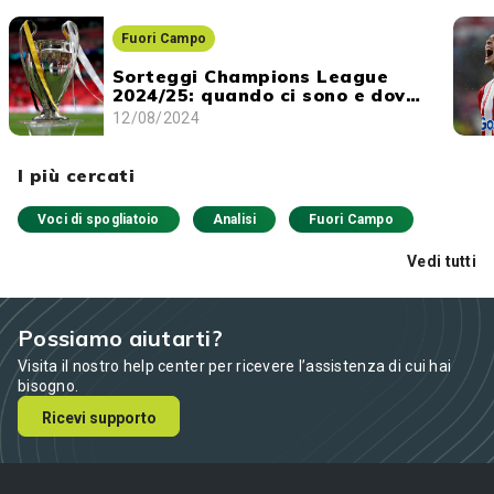
Fuori Campo
Sorteggi Champions League
2024/25: quando ci sono e dove
vederli
12/08/2024
I più cercati
Voci di spogliatoio
Analisi
Fuori Campo
Vedi tutti
Possiamo aiutarti?
Visita il nostro help center per ricevere l’assistenza di cui hai
bisogno.
Ricevi supporto