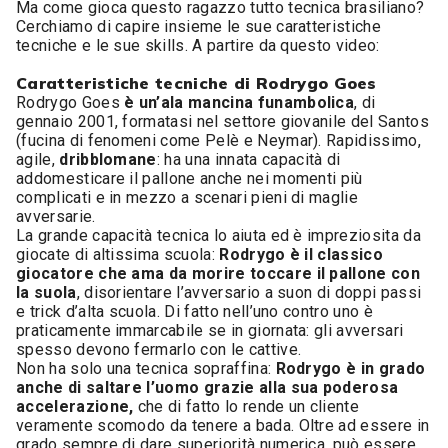
Ma come gioca questo ragazzo tutto tecnica brasiliano?
Cerchiamo di capire insieme le sue caratteristiche
tecniche e le sue skills. A partire da questo video:
Caratteristiche tecniche di Rodrygo Goes
Rodrygo Goes
è un’ala mancina funambolica
, di
gennaio 2001, formatasi nel settore giovanile del Santos
(fucina di fenomeni come Pelè e Neymar). Rapidissimo,
agile,
dribblomane
: ha una innata capacità di
addomesticare il pallone anche nei momenti più
complicati e in mezzo a scenari pieni di maglie
avversarie.
La grande capacità tecnica lo aiuta ed è impreziosita da
giocate di altissima scuola:
Rodrygo è il classico
giocatore che ama da morire toccare il pallone con
la suola
, disorientare l’avversario a suon di doppi passi
e trick d’alta scuola. Di fatto nell’uno contro uno è
praticamente immarcabile se in giornata: gli avversari
spesso devono fermarlo con le cattive.
Non ha solo una tecnica sopraffina:
Rodrygo è in grado
anche di saltare l’uomo grazie alla sua poderosa
accelerazione,
che di fatto lo rende un cliente
veramente scomodo da tenere a bada. Oltre ad essere in
grado sempre di dare superiorità numerica, può essere