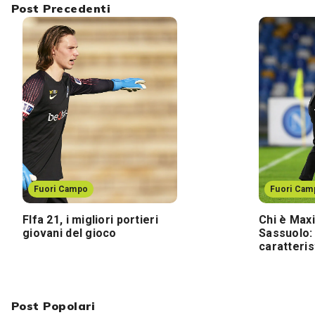
Post Precedenti
Fuori Campo
Fuori Cam
FIfa 21, i migliori portieri
Chi è Max
giovani del gioco
Sassuolo:
caratteris
Post Popolari