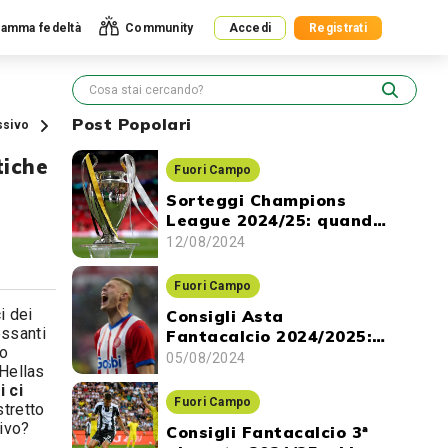
amma fedeltà
Community
Accedi
Registrati
Post Popolari
ssivo
tiche
Fuori Campo
Sorteggi Champions
League 2024/25: quando
ci sono e dove vederli
12/08/2024
Fuori Campo
i dei
Consigli Asta
essanti
Fantacalcio 2024/2025:
so
gli attaccanti da
05/08/2024
’Hellas
prendere
i ci
Fuori Campo
stretto
tivo?
Consigli Fantacalcio 3ª