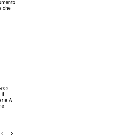
momento
 e che
erse
il
erie A
ne.