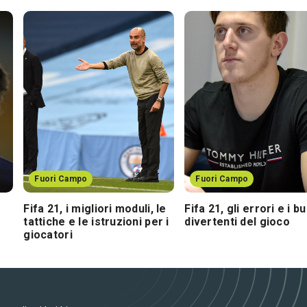
Fuori Campo
Fuori Campo
Fifa 21, i migliori moduli, le
Fifa 21, gli errori e i b
tattiche e le istruzioni per i
divertenti del gioco
giocatori