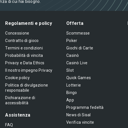
enza di cui hai bisogno.
Regolamenti e policy
Offerta
Concessione
Scommesse
Contratto di gioco
Poker
Termini e condizioni
Giochi di Carte
Probabilità di vincita
Casinò
Privacy e Data Ethics
Casinò Live
Il nostro impegno Privacy
Slot
Cookie policy
Quick Games
Politica di divulgazione
Lotterie
responsabile
Bingo
Dichiarazione di
App
accessibilità
Programma fedeltà
Assistenza
News di Sisal
Verifica vincite
FAQ