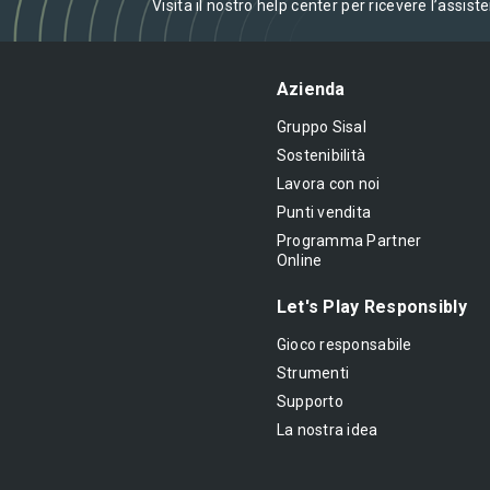
Visita il nostro help center per ricevere l’assist
Azienda
Gruppo Sisal
Sostenibilità
Lavora con noi
Punti vendita
Programma Partner
Online
Let's Play Responsibly
Gioco responsabile
Strumenti
Supporto
La nostra idea