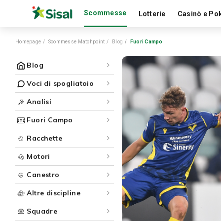
Scommesse
Lotterie
Casinò e Po
Homepage
Scommesse Matchpoint
Blog
Fuori Campo
Blog
Voci di spogliatoio
Analisi
Fuori Campo
Racchette
Motori
Canestro
Altre discipline
Squadre