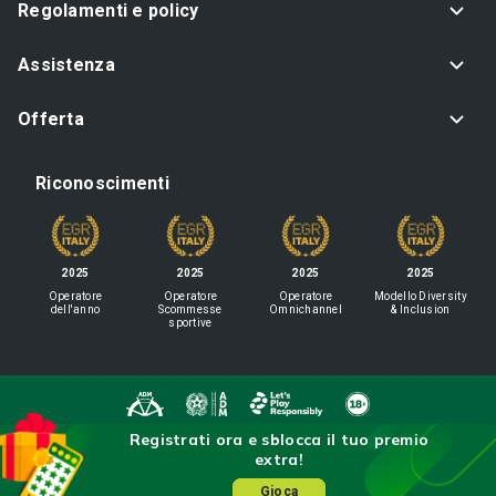
Regolamenti e policy
Assistenza
Offerta
Riconoscimenti
2025
2025
2025
2025
Operatore
Operatore
Operatore
Modello Diversity
dell'anno
Scommesse
Omnichannel
& Inclusion
sportive
Registrati ora e sblocca il tuo premio
IL GIOCO È VIETATO AI MINORI
extra!
E PUÒ CAUSARE DIPENDENZA PATOLOGICA
Sisal Italia S.p.A. - Via Ugo Bassi 6, 20159 Milano - P.I. 02433760135 - Conc.
Gioca