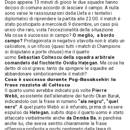
Dopo appena 13 minuti di gioco le due squadre hanno
deciso di comune accordo di lasciare il campo. A nulla
sono valse le rassicurazioni della Uefa e i tentativi
diplomatici di riprendere la partita alle 22.00: il match è
stato posticipato a mercoledì 9 dicembre, un caso più
unico che raro, vista l’eccezionalità della situazione.
Ma cosa è successo in campo?
O meglio, a bordo
campo?
Protagonista in negativo stavolta non è stato un
calciatore, o un tifoso (quasi tutti i match di Champions
si disputano a porte chiuse) ma il quarto
uomo
Sebastian Coltescu della squadra arbitrale
comandato dal fischietto Ovidiu Hațegan.
Ma cosa ha
detto di così grave, tanto da spingere le squadre ad
abbandonare simbolicamente il match?
Cosa è successo durante Psg-Basaksehir: la
frase razzista di Coltescu
Il quarto uomo avrebbe indicato più volte
Pierre
Webò,
assistente dell’allenatore dei turchi Okan Buruk,
indicandolo con la frase in rumeno
“ala negru”, “quel
nero”
. A quel punto Webò si è infuriato, prima di essere
espulso da
Hategan
, subito dopo il quarto uomo è stato
attaccato verbalmente anche
da Demba Ba
, in panchina
anche lui, che aveva sentito chiaramente la frase
offensiva proferita a pochi centimetri dalla linea di