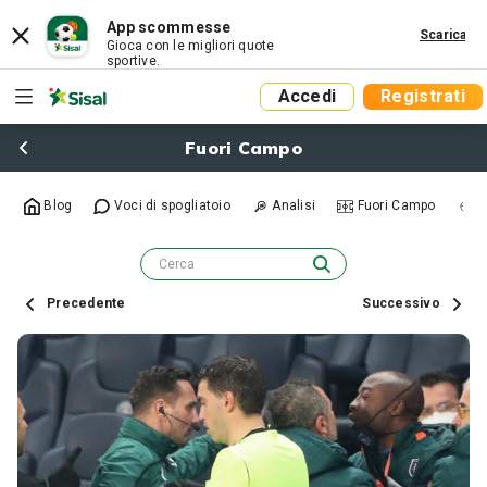
App scommesse
Scarica
Gioca con le migliori quote
sportive.
Accedi
Registrati
Fuori Campo
Blog
Voci di spogliatoio
Analisi
Fuori Campo
R
Precedente
Successivo