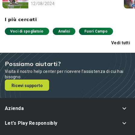
vederli
12/08/2024
I più cercati
Voci di spogliatoio
Analisi
Fuori Campo
Vedi tutti
Possiamo aiutarti?
Visita il nostro help center per ricevere l’assistenza di cui hai
bisogno.
Ricevi supporto
Azienda
Let's Play Responsibly