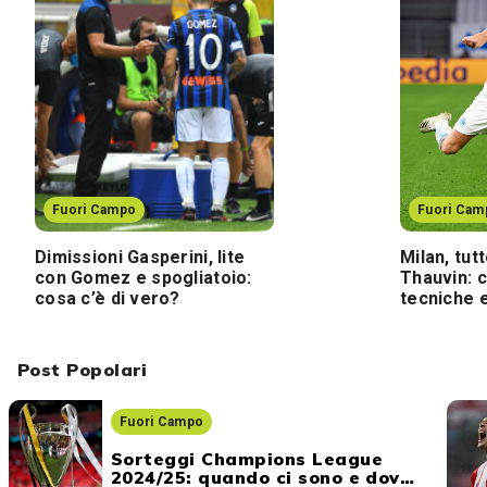
Fuori Campo
Fuori Cam
Dimissioni Gasperini, lite
Milan, tut
con Gomez e spogliatoio:
Thauvin: c
cosa c’è di vero?
tecniche e
Post Popolari
Fuori Campo
Sorteggi Champions League
2024/25: quando ci sono e dove