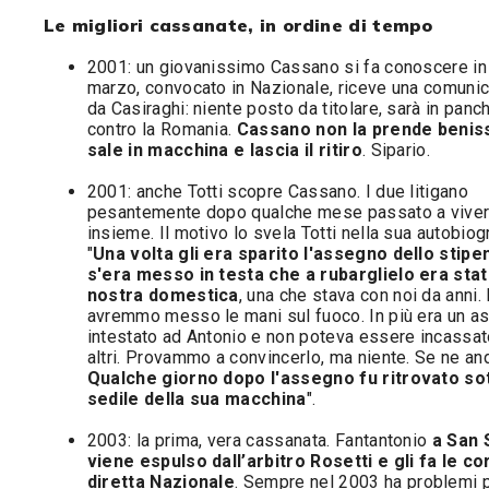
Le migliori cassanate, in ordine di tempo
2001: un giovanissimo Cassano si fa conoscere in
marzo, convocato in Nazionale, riceve una comuni
da Casiraghi: niente posto da titolare, sarà in panc
contro la Romania.
Cassano non la prende benis
sale in macchina e lascia il ritiro
. Sipario.
2001: anche Totti scopre Cassano. I due litigano
pesantemente dopo qualche mese passato a vive
insieme. Il motivo lo svela Totti nella sua autobiogr
"
Una volta gli era sparito l'assegno dello stipe
s'era messo in testa che a rubarglielo era stat
nostra domestica
, una che stava con noi da anni. 
avremmo messo le mani sul fuoco. In più era un a
intestato ad Antonio e non poteva essere incassat
altri. Provammo a convincerlo, ma niente. Se ne an
Qualche giorno dopo l'assegno fu ritrovato sot
sedile della sua macchina
".
2003: la prima, vera cassanata. Fantantonio
a San 
viene espulso dall’arbitro Rosetti e gli fa le co
diretta Nazionale
. Sempre nel 2003 ha problemi 