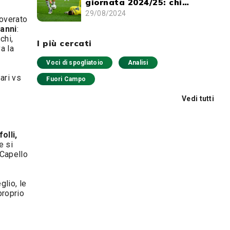
giornata 2024/25: chi
schierare e chi evitare
29/08/2024
noverato
’anni
:
chi,
I più cercati
a la
Voci di spogliatoio
Analisi
ari vs
Fuori Campo
Vedi tutti
olli,
e si
 Capello
glio, le
proprio
i