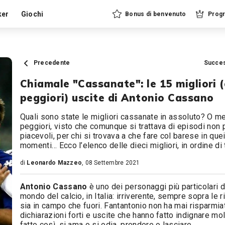
ker
Giochi
Bonus di benvenuto
Progr
Precedente
Succe
Chiamale "Cassanate": le 15 migliori 
peggiori) uscite di Antonio Cassano
Quali sono state le migliori cassanate in assoluto? O me
peggiori, visto che comunque si trattava di episodi non 
piacevoli, per chi si trovava a che fare col barese in que
momenti… Ecco l’elenco delle dieci migliori, in ordine di
di
Leonardo Mazzeo
, 08 Settembre 2021
Antonio Cassano
è uno dei personaggi più particolari d
mondo del calcio, in Italia: irriverente, sempre sopra le r
sia in campo che fuori. Fantantonio non ha mai risparmia
dichiarazioni forti e uscite che hanno fatto indignare molt
fatto così, si ama o si odia, prendere o lasciare.