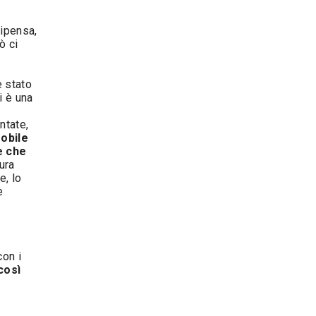
 ripensa,
ò ci
è stato
i è una
ntate,
obile
e che
aura
e, lo
e
on i
così