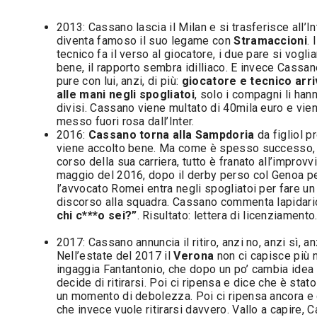
2013: Cassano lascia il Milan e si trasferisce all’In
diventa famoso il suo legame con
Stramaccioni
. I
tecnico fa il verso al giocatore, i due pare si vogli
bene, il rapporto sembra idilliaco. E invece Cassano
pure con lui, anzi, di più:
giocatore e tecnico arr
alle mani negli spogliatoi
, solo i compagni li han
divisi. Cassano viene multato di 40mila euro e vie
messo fuori rosa dall’Inter.
2016:
Cassano torna alla Sampdoria
da figliol p
viene accolto bene. Ma come è spesso successo,
corso della sua carriera, tutto è franato all’improvv
maggio del 2016, dopo il derby perso col Genoa pe
l’avvocato Romei entra negli spogliatoi per fare un
discorso alla squadra. Cassano commenta lapidari
chi c***o sei?”
. Risultato: lettera di licenziamento
2017: Cassano annuncia il ritiro, anzi no, anzi sì, an
Nell’estate del 2017 il
Verona
non ci capisce più n
ingaggia Fantantonio, che dopo un po’ cambia idea
decide di ritirarsi. Poi ci ripensa e dice che è stat
un momento di debolezza. Poi ci ripensa ancora e
che invece vuole ritirarsi davvero. Vallo a capire, 