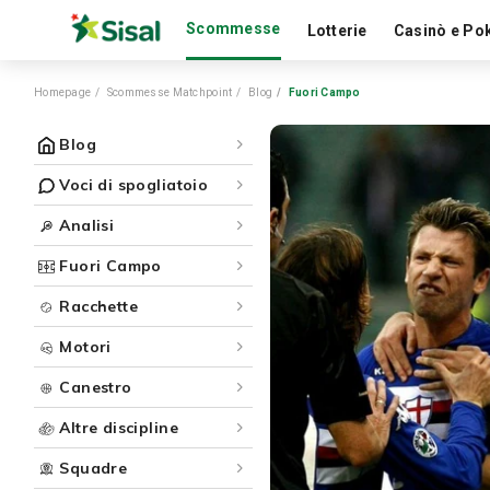
Scommesse
Lotterie
Casinò e Po
Homepage
Scommesse Matchpoint
Blog
Fuori Campo
Blog
Voci di spogliatoio
Analisi
Fuori Campo
Racchette
Motori
Canestro
Altre discipline
Squadre