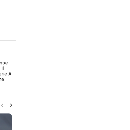
erse
il
erie A
ne.