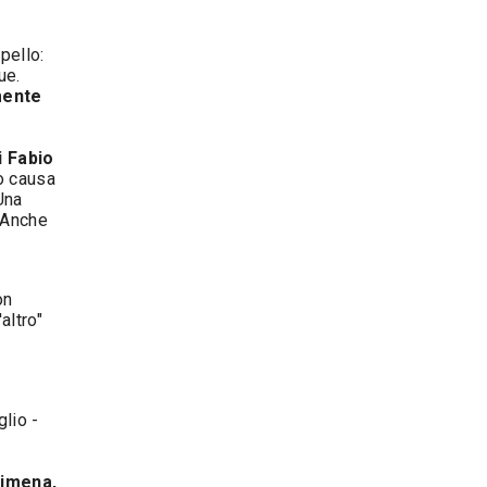
pello:
ue.
mente
i Fabio
so causa
Una
. Anche
on
altro"
glio -
.
dimena,