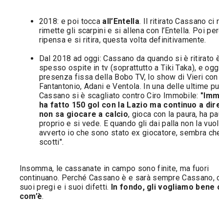
2018: e poi tocca
all’Entella
. Il ritirato Cassano ci
rimette gli scarpini e si allena con l’Entella. Poi per
ripensa e si ritira, questa volta definitivamente.
Dal 2018 ad oggi: Cassano da quando si è ritirato 
spesso ospite in tv (soprattutto a Tiki Taka), e ogg
presenza fissa della Bobo TV, lo show di Vieri con
Fantantonio, Adani e Ventola. In una delle ultime pu
Cassano si è scagliato contro Ciro Immobile:
"Imm
ha fatto 150 gol con la Lazio ma continuo a dir
non sa giocare a calcio
, gioca con la paura, ha p
proprio e si vede. E quando gli dai palla non la vuol
avverto io che sono stato ex giocatore, sembra ch
scotti".
Insomma, le cassanate in campo sono finite, ma fuori
continuano. Perché Cassano è e sarà sempre Cassano, c
suoi pregi e i suoi difetti.
In fondo, gli vogliamo bene 
com’è
.