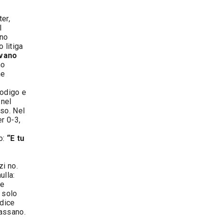
ter,
l
ano
 litiga
ivano
no
ne
rodigo e
 nel
iso. Nel
r 0-3,
o:
“E tu
.
zi no.
ulla:
 e
o solo
 dice
Cassano.