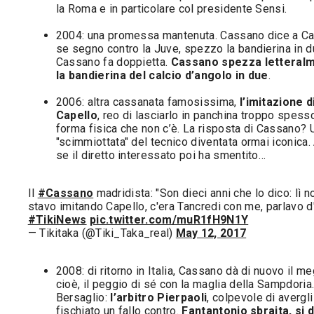
la Roma e in particolare col presidente Sensi.
2004: una promessa mantenuta. Cassano dice a Ca
se segno contro la Juve, spezzo la bandierina in d
Cassano fa doppietta.
Cassano spezza letteral
la bandierina del calcio d’angolo in due
.
2006: altra cassanata famosissima,
l’imitazione d
Capello
, reo di lasciarlo in panchina troppo spes
forma fisica che non c’è. La risposta di Cassano? 
"scimmiottata" del tecnico diventata ormai iconica
se il diretto interessato poi ha smentito…
Il
#Cassano
madridista: "Son dieci anni che lo dico: lì n
stavo imitando Capello, c'era Tancredi con me, parlavo d'
#TikiNews
pic.twitter.com/muR1fH9N1Y
— Tikitaka (@Tiki_Taka_real)
May 12, 2017
2008: di ritorno in Italia, Cassano dà di nuovo il me
cioè, il peggio di sé con la maglia della Sampdoria
Bersaglio:
l’arbitro Pierpaoli
, colpevole di avergli
fischiato un fallo contro.
Fantantonio sbraita, si 