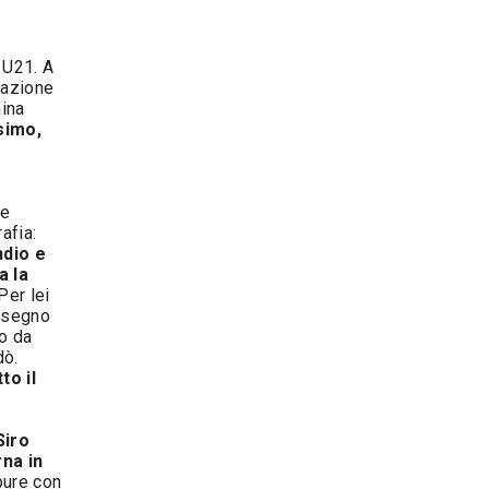
 U21. A
cazione
hina
simo,
re
afia:
ndio e
a la
Per lei
ssegno
o da
dò.
to il
Siro
rna in
pure con