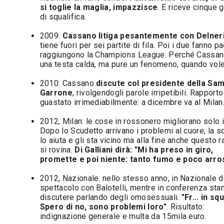
si toglie la maglia, impazzisce
. E riceve cinque 
di squalifica.
2009:
Cassano litiga pesantemente con Delner
tiene fuori per sei partite di fila. Poi i due fanno pa
raggiungono la Champions League. Perché Cassan
una testa calda, ma pure un fenomeno, quando vole
2010: Cassano
discute col presidente della Sa
Garrone
, rivolgendogli parole irripetibili. Rapporto
guastato irrimediabilmente: a dicembre va al Milan
2012, Milan: le cose in rossonero migliorano solo i
Dopo lo Scudetto arrivano i problemi al cuore, la s
lo aiuta e gli sta vicino ma alla fine anche questo 
si rovina.
Di Galliani dirà: "Mi ha preso in giro,
promette e poi niente: tanto fumo e poco arro
2012, Nazionale: nello stesso anno, in Nazionale d
spettacolo con Balotelli, mentre in conferenza sta
discutere parlando degli omosessuali.
"Fr... in s
Spero di no, sono problemi loro"
. Risultato:
indignazione generale e multa da 15mila euro.