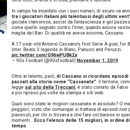
In campo ha incantato con i suoi numeri, di sicuro va an
tra i giocatori italiani più talentuosi degli ultimi vent
giocate clamorose, assist da fantascienza e gol pazzes
come quello segnato contro l’Inter, quando ancora vestiv
maglia del Bari. Di qualità ne aveva eccome, Cassano.
A 17-year-old Antonio Cassano’s first Serie A goal, for B
Inter. Beats 3 legends in Blanc, Panucci and Peruzzi.
pic.twitter.com/G96wPUBk2x
— 90s Football (@90sfootball)
November 1, 2019
Oltre al talento, però,
di Cassano si ricordano episodi f
passati alla storia come “Cassanate”
: il termine, com
legge
sul sito della Treccani
, è stato coniato da Fabio
e poi ripreso più volte da stampa e siti web.
Quali sono state le migliori cassanate in assoluto? O me
peggiori, visto che comunque si trattava di episodi non 
piacevoli, per chi si trovava a che fare col barese in que
momenti…
Ecco l’elenco delle 15 migliori, in ordine di
tempo
.