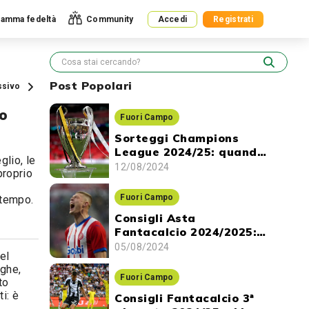
amma fedeltà
Community
Accedi
Registrati
Post Popolari
ssivo
(o
Fuori Campo
Sorteggi Champions
League 2024/25: quando
glio, le
ci sono e dove vederli
12/08/2024
proprio
i
Fuori Campo
 tempo.
Consigli Asta
Fantacalcio 2024/2025:
gli attaccanti da
05/08/2024
el
prendere
ighe,
Fuori Campo
to
i: è
Consigli Fantacalcio 3ª