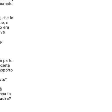
giornate
i
, che lo
ce, e
o era
va.
mp
.
n parte.
ocietà
rapporto
sto"
.
à
mpa fa
quadra?