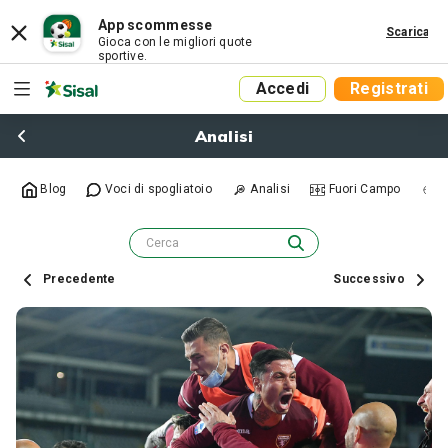
App scommesse
Scarica
Gioca con le migliori quote
sportive.
Accedi
Registrati
Analisi
Blog
Voci di spogliatoio
Analisi
Fuori Campo
R
Precedente
Successivo