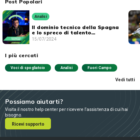
Post Popolari
Analisi
Il dominio tecnico della Spagna
e lo spreco di talento
dell'Inghilterra
15/07/2024
I più cercati
Voci di spogliatoio
Analisi
Fuori Campo
Vedi tutti
Possiamo aiutarti?
Visita il nostro help center per ricevere l’assistenza di cui hai
bisogno.
Ricevi supporto