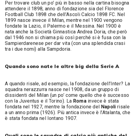
Per trovare club un po’ più in basso nella cartina bisogna
attendere il 1898, anno di fondazione sia del Florence
Football Club 1898 che dell’Ascoli Calcio 1898 FC. Nel
1899 nasce invece il Milan, mentre nel 1900 vengono
fondate la Lazio, il Palermo e il Messina. Nel 1900 è
nata anche la Società Ginnastica Andrea Doria, che però
dal 1946 non si chiama più così perché si è fusa con la
Sampierdarenese per dar vita (con una splendida crasi
tra i due nomi) alla Sampdoria.
Quando sono nate le altre big della Serie A
A quando risale, ad esempio, la fondazione dell’Inter? La
squadra nerazzurra nasce nel 1908, da un gruppo di
dissidenti del Milan (un po’ come quello che è successo
con la Juventus e il Torino). La
Roma
invece è stata
fondata nel 1927, mentre la fondazione del
Napoli
risale
a un anno prima (1926). Più antica invece è l’Atalanta, che
è stata fondata nel lontano 1907.
Quali sono le squadre di calcio più antiche del