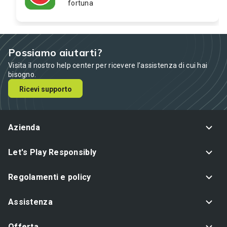
fortuna
Possiamo aiutarti?
Visita il nostro help center per ricevere l’assistenza di cui hai
bisogno.
Ricevi supporto
Azienda
Let's Play Responsibly
Regolamenti e policy
Assistenza
Offerta