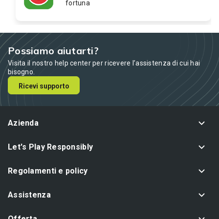
fortuna
Possiamo aiutarti?
Visita il nostro help center per ricevere l’assistenza di cui hai
bisogno.
Ricevi supporto
Azienda
Let's Play Responsibly
Regolamenti e policy
Assistenza
Offerta