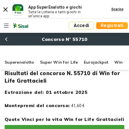
App SuperEnalotto e giochi
Scarica
Tutte le Lotterie e tanti giochi in
un'unica app.
Accedi
Registrati
Concorso N° 55710
Superenalotto
Super Win for Life
Eurojackpot
Win for
Risultati del concorso N. 55710 di Win for
Life Grattacieli
Estrazione del: 01 ottobre 2025
Montepremi del concorso:
41,60 €
Quote Vinci per la vita Win for Life Grattacieli