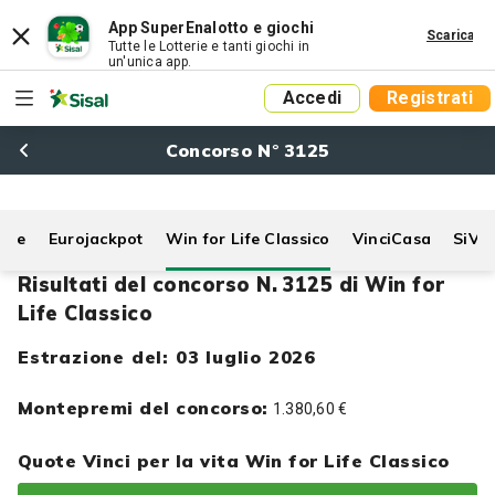
App SuperEnalotto e giochi
Scarica
Tutte le Lotterie e tanti giochi in
un'unica app.
Accedi
Registrati
Concorso N° 3125
Life
Eurojackpot
Win for Life Classico
VinciCasa
SiVi
Risultati del concorso N. 3125 di Win for
Life Classico
Estrazione del: 03 luglio 2026
Montepremi del concorso:
1.380,60 €
Quote Vinci per la vita Win for Life Classico