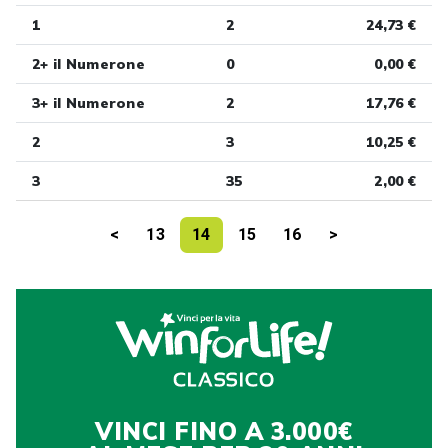
1
2
24,73 €
2+ il Numerone
0
0,00 €
3+ il Numerone
2
17,76 €
2
3
10,25 €
3
35
2,00 €
<
13
14
15
16
>
VINCI FINO A 3.000€