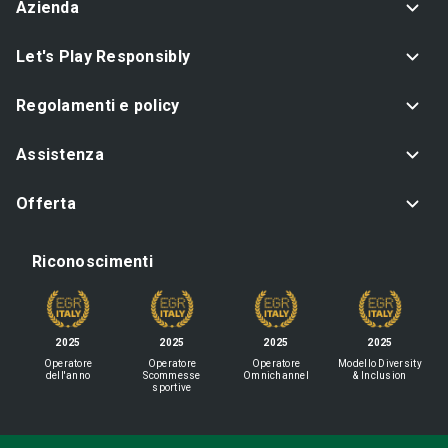
Azienda
Let's Play Responsibly
Regolamenti e policy
Assistenza
Offerta
Riconoscimenti
2025
2025
2025
2025
Operatore
Operatore
Operatore
Modello Diversity
dell'anno
Scommesse
Omnichannel
& Inclusion
sportive