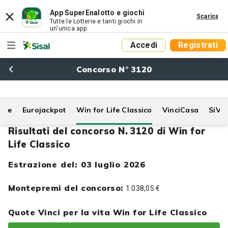
App SuperEnalotto e giochi
Scarica
Tutte le Lotterie e tanti giochi in
un'unica app.
Accedi
Registrati
Concorso N° 3120
Life
Eurojackpot
Win for Life Classico
VinciCasa
SiVi
Risultati del concorso N. 3120 di Win for
Life Classico
Estrazione del: 03 luglio 2026
Montepremi del concorso:
1.038,05 €
Quote Vinci per la vita Win for Life Classico