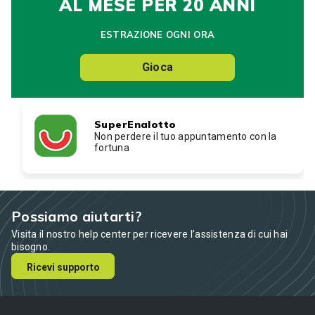
AL MESE PER 20 ANNI
ESTRAZIONE OGNI ORA
Gioca
SuperEnalotto
Non perdere il tuo appuntamento con la
fortuna
Possiamo aiutarti?
Visita il nostro help center per ricevere l’assistenza di cui hai
bisogno.
Ricevi supporto