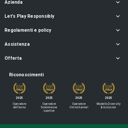
Azienda
Let's Play Responsibly
Regolamenti e policy
Assistenza
Offerta
Riconoscimenti
2025
2025
2025
2025
Operatore
Operatore
Operatore
Modello Diversity
dell'anno
Scommesse
Omnichannel
& Inclusion
sportive