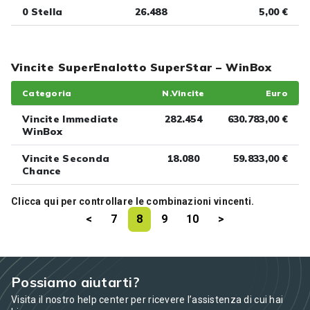
0 Stella
26.488
5,00 €
Vincite SuperEnalotto SuperStar – WinBox
Categoria
N.Vincite
Euro
Vincite Immediate
282.454
630.783,00 €
WinBox
Vincite Seconda
18.080
59.833,00 €
Chance
Clicca
qui
per controllare le combinazioni vincenti.
<
7
8
9
10
>
Possiamo aiutarti?
Visita il nostro help center per ricevere l’assistenza di cui hai