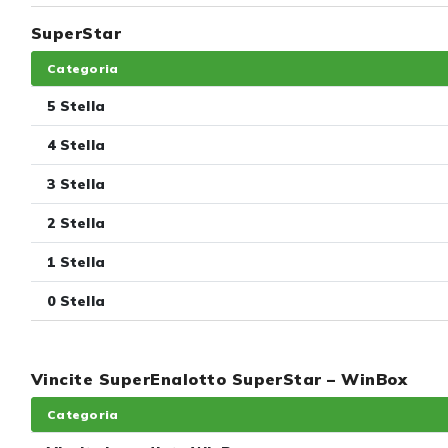
SuperStar
Categoria
5 Stella
4 Stella
3 Stella
2 Stella
1 Stella
0 Stella
Vincite SuperEnalotto SuperStar – WinBox
Categoria