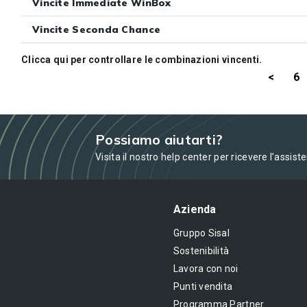
Vincite Immediate WinBox
Vincite Seconda Chance
Clicca
qui
per controllare le combinazioni vincenti.
<
6
Possiamo aiutarti?
Visita il nostro help center per ricevere l’assist
Azienda
Gruppo Sisal
Sostenibilità
Lavora con noi
Punti vendita
Programma Partner