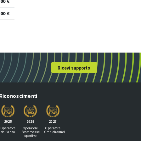
,00 €
,00 €
Ricevi supporto
Riconoscimenti
2025
2025
2025
Operatore
Operatore
Operatore
dell'anno
Scommesse
Omnichannel
sportive