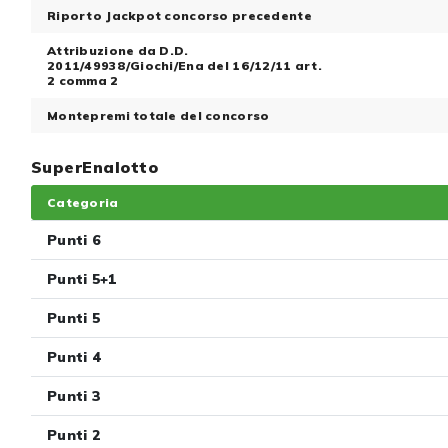
Riporto Jackpot concorso precedente
Attribuzione da D.D.
2011/49938/Giochi/Ena del 16/12/11 art.
2 comma 2
Montepremi totale del concorso
SuperEnalotto
Categoria
Punti 6
Punti 5+1
Punti 5
Punti 4
Punti 3
Punti 2