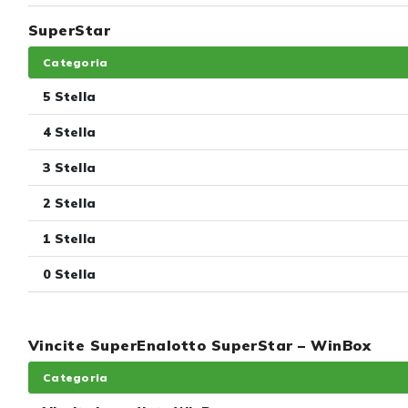
SuperStar
Categoria
5 Stella
4 Stella
3 Stella
2 Stella
1 Stella
0 Stella
Vincite SuperEnalotto SuperStar – WinBox
Categoria