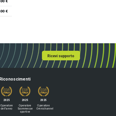
,00 €
,00 €
Ricevi supporto
Riconoscimenti
2025
2025
2025
Operatore
Operatore
Operatore
dell'anno
Scommesse
Omnichannel
sportive