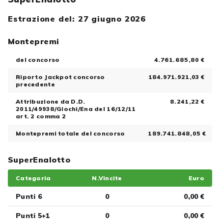
Estrazione del: 27 giugno 2026
Montepremi
del concorso
4.761.685,80 €
Riporto Jackpot concorso
184.971.921,03 €
precedente
Attribuzione da D.D.
8.241,22 €
2011/49938/Giochi/Ena del 16/12/11
art. 2 comma 2
Montepremi totale del concorso
189.741.848,05 €
SuperEnalotto
Categoria
N.Vincite
Euro
Punti 6
0
0,00 €
Punti 5+1
0
0,00 €