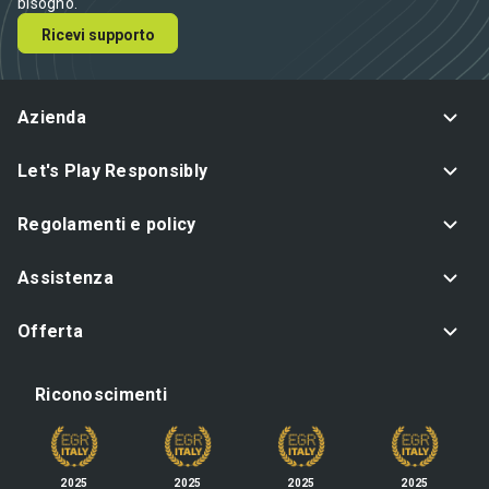
bisogno.
Ricevi supporto
Azienda
Let's Play Responsibly
Regolamenti e policy
Assistenza
Offerta
Riconoscimenti
2025
2025
2025
2025