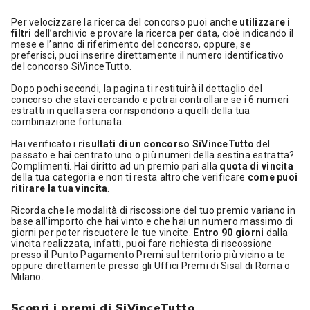
Per velocizzare la ricerca del concorso puoi anche
utilizzare i
filtri
dell’archivio e provare la ricerca per data, cioè indicando il
mese e l’anno di riferimento del concorso, oppure, se
preferisci, puoi inserire direttamente il numero identificativo
del concorso SiVinceTutto.
Dopo pochi secondi, la pagina ti restituirà il dettaglio del
concorso che stavi cercando e potrai controllare se i 6 numeri
estratti in quella sera corrispondono a quelli della tua
combinazione fortunata.
Hai verificato i
risultati di un concorso SiVinceTutto
del
passato e hai centrato uno o più numeri della sestina estratta?
Complimenti. Hai diritto ad un premio pari alla
quota di vincita
della tua categoria e non ti resta altro che verificare
come puoi
ritirare la tua vincita
.
Ricorda che le modalità di riscossione del tuo premio variano in
base all’importo che hai vinto e che hai un numero massimo di
giorni per poter riscuotere le tue vincite.
Entro 90 giorni
dalla
vincita realizzata, infatti, puoi fare richiesta di riscossione
presso il Punto Pagamento Premi sul territorio più vicino a te
oppure direttamente presso gli Uffici Premi di Sisal di Roma o
Milano.
Scopri i premi di SiVinceTutto