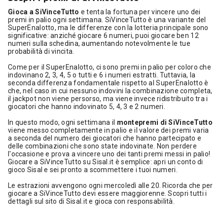
Gioca a SiVinceTutto
e tenta la fortuna per vincere uno dei
premi in palio ogni settimana. SiVinceTutto è una variante del
SuperEnalotto, ma le differenze con la lotteria principale sono
significative: anziché giocare 6 numeri, puoi giocare ben 12
numeri sulla schedina, aumentando notevolmente le tue
probabilità di vincita.
Come per il SuperEnalotto, ci sono premi in palio per coloro che
indovinano 2, 3, 4, 5 o tutti e 6 i numeri estratti. Tuttavia, la
seconda differenza fondamentale rispetto al SuperEnalotto è
che, nel caso in cui nessuno indovini la combinazione completa,
il jackpot non viene persorso, ma viene invece ridistribuito tra i
giocatori che hanno indovinato 5, 4, 3 e 2 numeri.
In questo modo, ogni settimana il
montepremi di SiVinceTutto
viene messo completamente in palio e il valore dei premi varia
a seconda del numero dei giocatori che hanno partecipato e
delle combinazioni che sono state indovinate. Non perdere
l'occasione e prova a vincere uno dei tanti premi messi in palio!
Giocare a SiVinceTutto su Sisal.it è semplice: apri un conto di
gioco Sisal e sei pronto a scommettere i tuoi numeri.
Le estrazioni avvengono ogni mercoledì alle 20. Ricorda che per
giocare a SiVinceTutto devi essere maggiorenne. Scopri tutti i
dettagli sul sito di Sisal.it e gioca con responsabilità.