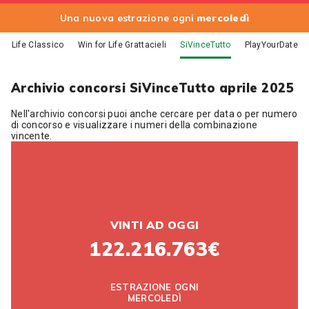
Una nuova estrazione ogni
mercoledì
for Life Classico
Win for Life Grattacieli
SiVinceTutto
PlayYourDate
Archivio concorsi SiVinceTutto aprile 2025
Nell'archivio concorsi puoi anche cercare per data o per numero
di concorso e visualizzare i numeri della combinazione
vincente.
VINTI AD OGGI
122.216.763€
ESTRAZIONE OGNI
MERCOLEDÌ