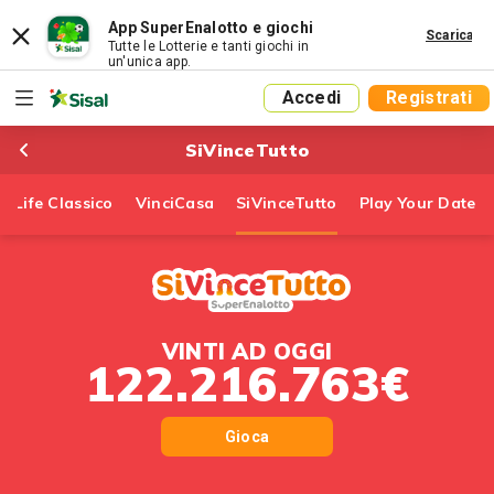
App SuperEnalotto e giochi
Scarica
Tutte le Lotterie e tanti giochi in
un'unica app.
Accedi
Registrati
SiVinceTutto
r Life Classico
VinciCasa
SiVinceTutto
Play Your Date
VINTI AD OGGI
122.216.763€
Gioca