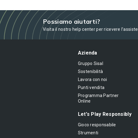
Possiamo aiutarti?
Visita il nostro help center per ricevere l’assist
Azienda
Gruppo Sisal
Sostenibilità
Lavora con noi
Punti vendita
Programma Partner
Online
Let's Play Responsibly
Gioco responsabile
Strumenti