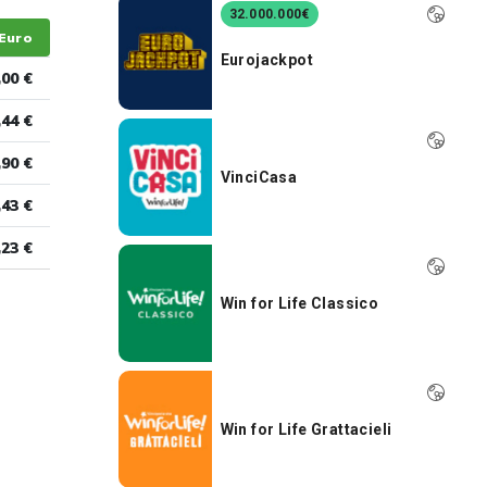
32.000.000€
Euro
Eurojackpot
,00 €
,44 €
,90 €
VinciCasa
,43 €
,23 €
Win for Life Classico
Win for Life Grattacieli