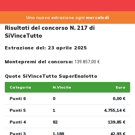
Una nuova estrazione ogni
mercoledì
Risultati del concorso N. 217 di
SiVinceTutto
Estrazione del: 23 aprile 2025
Montepremi del concorso:
139.857,00 €
Quote SiVinceTutto SuperEnalotto
Categoria
N.Vincite
Euro
Punti 6
0
0,00 €
Punti 5
1
4.755,14 €
Punti 4
82
139,85 €
Punti 3
1.189
42,93 €