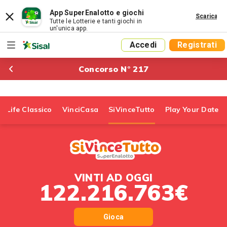
App SuperEnalotto e giochi
Scarica
Tutte le Lotterie e tanti giochi in
un'unica app.
Accedi
Registrati
Concorso N° 217
r Life Classico
VinciCasa
SiVinceTutto
Play Your Date
VINTI AD OGGI
122.216.763€
Gioca