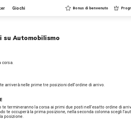
ker
Giochi
Bonus di benvenuto
Progr
i su Automobilismo
a corsa.
 arriverà nelle prime tre posizioni dell'ordine di arrivo.
E
te termineranno la corsa ai primi due posti nell'esatto ordine di arri
ndo te occuperà la prima posizione, nella seconda colonna scegli l’au
a posizione.