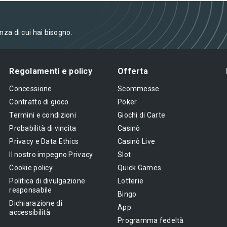
enza di cui hai bisogno.
Regolamenti e policy
Offerta
Concessione
Scommesse
Contratto di gioco
Poker
Termini e condizioni
Giochi di Carte
Probabilità di vincita
Casinò
Privacy e Data Ethics
Casinò Live
Il nostro impegno Privacy
Slot
Cookie policy
Quick Games
Politica di divulgazione
Lotterie
responsabile
Bingo
Dichiarazione di
App
accessibilità
Programma fedeltà