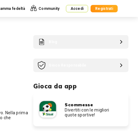
amma fedeltà
Community
Accedi
Registrati
Blog
Gioco Responsabile
Gioca da app
Scommesse
Divertiti con le migliori
vo. Nella prima
quote sportive!
to che