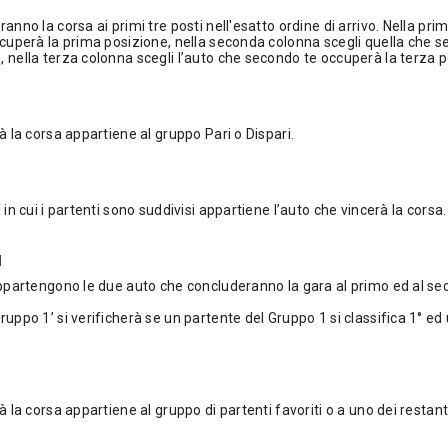
anno la corsa ai primi tre posti nell'esatto ordine di arrivo. Nella pr
ccuperà la prima posizione, nella seconda colonna scegli quella che 
 nella terza colonna scegli l’auto che secondo te occuperà la terza p
à la corsa appartiene al gruppo Pari o Dispari.
in cui i partenti sono suddivisi appartiene l’auto che vincerà la corsa.
I
appartengono le due auto che concluderanno la gara al primo ed al s
uppo 1’ si verificherà se un partente del Gruppo 1 si classifica 1° ed
à la corsa appartiene al gruppo di partenti favoriti o a uno dei restant