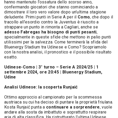
hanno mantenuto l’ossatura dello scorso anno,
confermando giocatori che stanno cominciando a
dimostrare il loro vero valore dopo un’ultima stagione
deludente. Primi punti in Serie A per il
Como
, che dopo il
tracollo all’esordio contro la Juventus è riuscito a
strappare un punto in rimonta a Cagliari, anche se
adesso Fabregas ha bisogno di punti pesanti
,
specialmente in queste sfide che mettono in palio punti
utilissimi per la salvezza. Come terminerà la sfida del
Bluenergy Stadium tra Udinese e Como? Scopriamolo
con la nostra analisi, il pronostico e il possibile risultato
esatto.
Udinese-Como | 3° turno – Serie A 2024/25 | 1
settembre 2024, ore 20:45 | Bluenergy Stadium,
Udine
Analisi Udinese: la scoperta Runjaić
Ottimo approccio al campionato per la scommessa
austriaca su cui ha deciso di puntare la proprietà friulana.
Kosta Runjaić punta a
continuare a sorprendere
, vuole
andare alla sosta da imbattuto e soprattutto respirare
aria di alta classifica. Ha ristrutturato l’ultima Udinese,