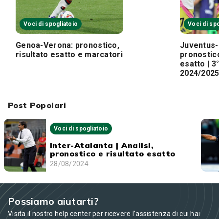
Voci di spogliatoio
Voci di sp
Genoa-Verona: pronostico,
Juventus-R
risultato esatto e marcatori
pronostico
esatto | 3
2024/202
Post Popolari
Voci di spogliatoio
Inter-Atalanta | Analisi,
pronostico e risultato esatto
28/08/2024
Possiamo aiutarti?
Visita il nostro help center per ricevere l’assistenza di cui hai