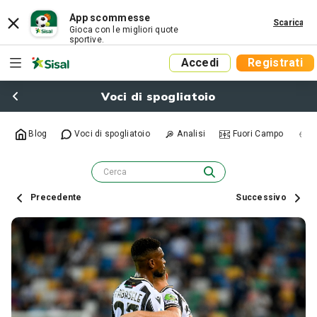
App scommesse
Scarica
Gioca con le migliori quote
sportive.
Accedi
Registrati
Voci di spogliatoio
Blog
Voci di spogliatoio
Analisi
Fuori Campo
R
Precedente
Successivo