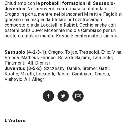
Chiudiamo con le
probabili formazioni di Sassuolo-
Juventus
. Nei neroverdi confermata la titolarità di
Cragno in porta, mentre nei bianconeri Miretti e Fagioli si
giocano una maglia da titolare nel centrocampo
composto già da Locatelli e Rabiot. Occhio anche agli
esterni della Juve: McKennie insidia Cambiaso per un
posto da titolare mentre Kostic è confermato a sinistra.
Sassuolo (4-2-3-1)
: Cragno; Toljan, Tressoldi, Erlic, Vina;
Boloca, Matheus Enrique; Berardi, Bajrami, Laurienté;
Pinamonti. All. Dionisi.
Juventus (3-5-2)
: Szczesny; Danilo, Bremer, Gatti;
Kostic, Miretti, Locatelli, Rabiot, Cambiaso; Chiesa,
Vlahovic. All. Allegri.
L'Autore