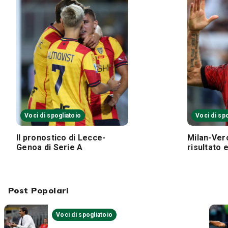
Voci di spogliatoio
Voci di sp
Il pronostico di Lecce-
Milan-Ver
Genoa di Serie A
risultato 
Post Popolari
Voci di spogliatoio