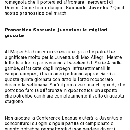
romagnola che li porterà ad affrontare i neroverdi di
Dionisi. Come finirà, dunque,
Sassuolo-Juventus
? Qui il
nostro
pronostico
del match.
Pronostico Sassuolo-Juventus: le migliori
giocate
Al Mapei Stadium va in scena una gara che potrebbe
significare molto per la Juventus di Max Allegri. Mentre
tutte le altre big arriveranno al weekend di Serie A sulle
gambe, affaticate dagli impegni infrasettimanali in
campo europeo, i bianconeri potranno approcciarsi a
questa quinta giornata con tutte le forze recuperate
durante la settimana. Sarà il primo vero match, quindi, che
potrebbe fare la differenza in quest’ottica: un aspetto
che potrebbe cambiare completamente il volto di questa
stagione.
Non giocare la Conference League aiuterà la Juventus a
concentrarsi su ogni singola partita di campionato e
questo potrebbe permettergli di non perdere diversi