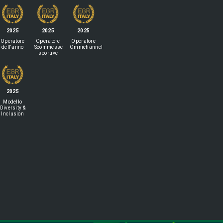
2025
2025
2025
Operatore
Operatore
Operatore
dell'anno
Scommesse
Omnichannel
sportive
2025
Modello
Diversity &
Inclusion