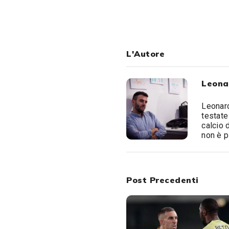
L'Autore
Leona
Leonard
testate
calcio 
non è p
Post Precedenti