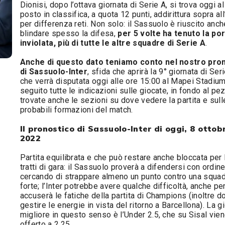
Dionisi, dopo l’ottava giornata di Serie A, si trova oggi a
posto in classifica, a quota 12 punti, addirittura sopra all
per differenza reti. Non solo: il Sassuolo è riuscito anch
blindare spesso la difesa,
per 5 volte ha tenuto la po
inviolata, più di tutte le altre squadre di Serie A
.
Anche di questo dato teniamo conto nel nostro pro
di Sassuolo-Inter
, sfida che aprirà la 9° giornata di Ser
che verrà disputata oggi alle ore 15:00 al Mapei Stadium
seguito tutte le indicazioni sulle giocate, in fondo al pe
trovate anche le sezioni su dove vedere la partita e sull
probabili formazioni del match.
Il pronostico di Sassuolo-Inter di oggi, 8 ottob
2022
Partita equilibrata e che può restare anche bloccata per 
tratti di gara: il Sassuolo proverà a difendersi con ordin
cercando di strappare almeno un punto contro una squad
forte; l’Inter potrebbe avere qualche difficoltà, anche pe
accuserà le fatiche della partita di Champions (inoltre d
gestire le energie in vista del ritorno a Barcellona). La g
migliore in questo senso è l’Under 2.5, che su Sisal vie
offerto a 2.25.