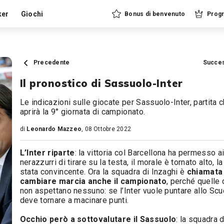
ker
Giochi
Bonus di benvenuto
Progr
Precedente
Succe
Il pronostico di Sassuolo-Inter
Le indicazioni sulle giocate per Sassuolo-Inter, partita 
aprirà la 9° giornata di campionato.
di
Leonardo Mazzeo
, 08 Ottobre 2022
L’Inter riparte
: la vittoria col Barcellona ha permesso a
nerazzurri di tirare su la testa, il morale è tornato alto, l
stata convincente. Ora la squadra di Inzaghi è
chiamata
cambiare marcia anche il campionato
, perché quelle 
non aspettano nessuno: se l’Inter vuole puntare allo Scu
deve tornare a macinare punti.
Occhio però a sottovalutare il Sassuolo
: la squadra d