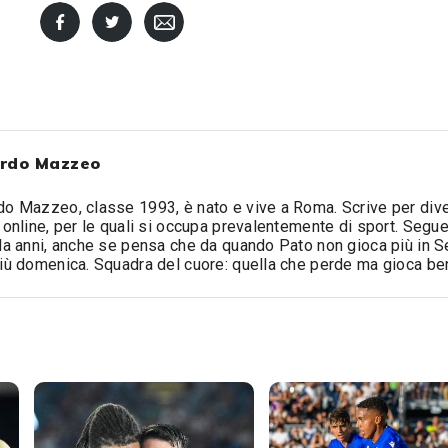
rdo Mazzeo
o Mazzeo, classe 1993, è nato e vive a Roma. Scrive per div
 online, per le quali si occupa prevalentemente di sport. Segue 
da anni, anche se pensa che da quando Pato non gioca più in S
iù domenica. Squadra del cuore: quella che perde ma gioca be