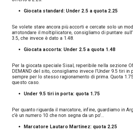
Giocata standard: Under 2.5 a quota 2.25
Se volete stare ancora più accorti e cercate solo un mo
arrotondare il moltiplicatore, consigliamo di puntare sull
3.5, che invece è dato a 1.48.
Giocata accorta: Under 2.5 a quota 1.48
Per la giocata speciale Sisal, reperibile nella sezione 
DEMAND del sito, consigliamo invece l’Under 9.5 tiri in p
sempre per lo stesso ragionamento di prima. Quota 1.75,
questo caso.
Under 9.5 tiri in porta: quota 1.75
Per quanto riguarda il marcatore, infine, guardiamo in Ar
c’è un numero 10 che non segna da un po’...
Marcatore Lautaro Martinez: quota 2.25