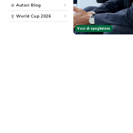
Autori Blog
World Cup 2026
Voci di spogliatoio