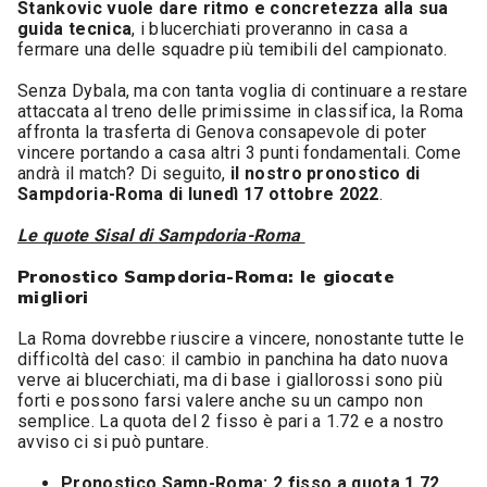
Stankovic vuole dare ritmo e concretezza alla sua
guida tecnica
, i blucerchiati proveranno in casa a
fermare una delle squadre più temibili del campionato.
Senza Dybala, ma con tanta voglia di continuare a restare
attaccata al treno delle primissime in classifica, la Roma
affronta la trasferta di Genova consapevole di poter
vincere portando a casa altri 3 punti fondamentali. Come
andrà il match? Di seguito,
il nostro pronostico di
Sampdoria-Roma di lunedì 17 ottobre 2022
.
Le quote Sisal di Sampdoria-Roma
Pronostico Sampdoria-Roma: le giocate
migliori
La Roma dovrebbe riuscire a vincere, nonostante tutte le
difficoltà del caso: il cambio in panchina ha dato nuova
verve ai blucerchiati, ma di base i giallorossi sono più
forti e possono farsi valere anche su un campo non
semplice. La quota del 2 fisso è pari a 1.72 e a nostro
avviso ci si può puntare.
Pronostico Samp-Roma: 2 fisso a quota 1.72