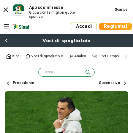
App scommesse
Scarica
Gioca con le migliori quote
sportive.
Accedi
Registrati
Voci di spogliatoio
Blog
Voci di spogliatoio
Analisi
Fuori Campo
R
Precedente
Successivo