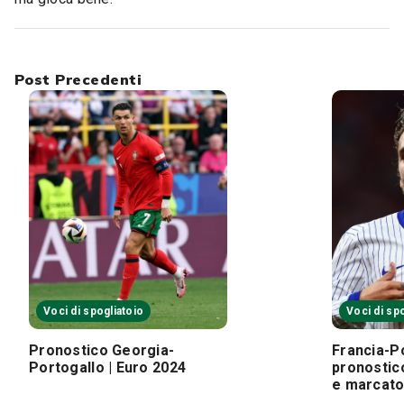
Post Precedenti
Voci di spogliatoio
Voci di sp
Pronostico Georgia-
Francia-Po
Portogallo | Euro 2024
pronostico
e marcato