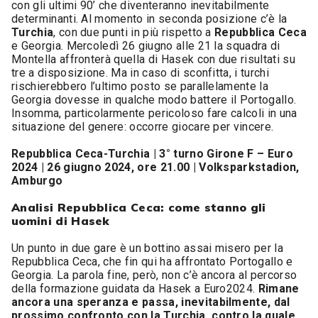
con gli ultimi 90’ che diventeranno inevitabilmente
determinanti. Al momento in seconda posizione c’è la
Turchia
, con due punti in più rispetto a
Repubblica Ceca
e Georgia. Mercoledì 26 giugno alle 21 la squadra di
Montella affronterà quella di Hasek con due risultati su
tre a disposizione. Ma in caso di sconfitta, i turchi
rischierebbero l’ultimo posto se parallelamente la
Georgia dovesse in qualche modo battere il Portogallo.
Insomma, particolarmente pericoloso fare calcoli in una
situazione del genere: occorre giocare per vincere.
Repubblica Ceca-Turchia | 3° turno Girone F – Euro
2024 | 26 giugno 2024, ore 21.00 | Volksparkstadion,
Amburgo
Analisi Repubblica Ceca: come stanno gli
uomini di Hasek
Un punto in due gare è un bottino assai misero per la
Repubblica Ceca, che fin qui ha affrontato Portogallo e
Georgia. La parola fine, però, non c’è ancora al percorso
della formazione guidata da Hasek a Euro2024.
Rimane
ancora una speranza e passa, inevitabilmente, dal
prossimo confronto con la Turchia, contro la quale