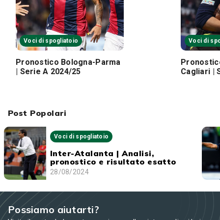
Voci di spogliatoio
Voci di sp
Pronostico Bologna-Parma
Pronostic
| Serie A 2024/25
Cagliari |
Post Popolari
Voci di spogliatoio
Inter-Atalanta | Analisi,
pronostico e risultato esatto
28/08/2024
Possiamo aiutarti?