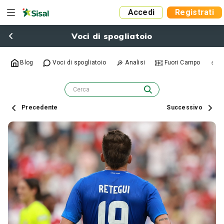
Accedi
Registrati
Voci di spogliatoio
Blog
Voci di spogliatoio
Analisi
Fuori Campo
R
Precedente
Successivo