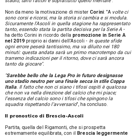
stadio, tanti fattori e soprattutto quello mentale
".
Non da meno la motivazione di mister
Corini
: "A
volte ci
sono corsi e ricorsi, ma la storia si cambia e si modula.
Sicuramente l’Ascoli in quella stagione ha rappresentato
tanto, essendo stata la partita decisiva per la Serie A
-
ha detto Corini in ricordo della
promozione in Serie A
nel 2019
proprio ai danni dell'Ascoli -
In queste sfide
ogni errore peserà tantissimo, ma va diluito nei 180
minuti: questa andata sarà un primo macrotempo da cui
trarremo indicazioni per il ritorno, dove ci sarà ancora
tanto da giocare".
"
Sarebbe bello che la Lega Pro in futuro designasse
uno stadio neutro per una finale secca in stile Coppa
Italia
. Il fatto che non ci siano i tifosi ospiti è qualcosa
che non va nella direzione del calcio che mi piace;
l’essenza del calcio sono i tifosi che spingono la
squadra rispettando l’avversario
", ha concluso.
Il pronostico di Brescia-Ascoli
Partita, quella del Rigamonti, che si prospetta
estremamente equilibrata, con il
Brescia leggermente