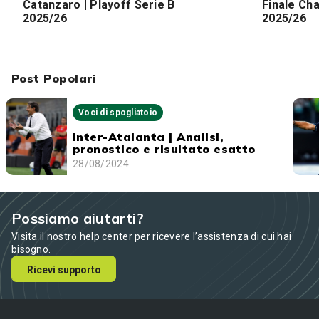
Catanzaro | Playoff Serie B
Finale Ch
2025/26
2025/26
Post Popolari
Voci di spogliatoio
Inter-Atalanta | Analisi,
pronostico e risultato esatto
28/08/2024
Possiamo aiutarti?
Visita il nostro help center per ricevere l’assistenza di cui hai
bisogno.
Ricevi supporto