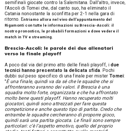
semifinali giocate contro la Salernitana. Dall'altro, invece,
l'Ascoli di Tomei che, dal canto suo, ha eliminato il
Catania nonostante la sconfitta per 2-1 nella gara di
ritorno. E
ntriamo allora nel vivo dell'appuntamento del
Rigamonti con tutte le informazioni su Brescia-Ascoli: il
nostro pronostico, le probabili formazioni e dove vedere il
match in TV e streaming.
Brescia-Ascoli: le parole dei due allenatori
verso la finale playoff
A poco dal via del primo atto delle finali playoff, i
due
tecnici hanno presentato la delicata sfida
. Pochi
dubbi sul peso specifico di una finale per mister
Tomei
:
"
È una finale, quindi va da sé che le squadre che si
affronteranno avranno dei valori. Il Brescia è una
squadra molto forte, organizzata e che ha affrontato
molto bene questi playoff. Hanno recuperato molti
giocatori, quindi sono attrezzati per fare questa
competizione e anche questo tipo di partita. Credo che
entrambe le squadre cercheranno di proporre gioco,
quindi sarà una partita giocata. Le finali sono sempre
particolari: c’è l’aspetto emotivo, quello del proprio