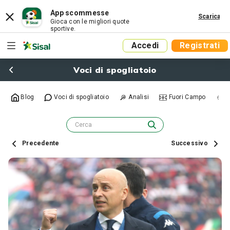
App scommesse
Scarica
Gioca con le migliori quote
sportive.
Accedi
Registrati
Voci di spogliatoio
Blog
Voci di spogliatoio
Analisi
Fuori Campo
R
Precedente
Successivo