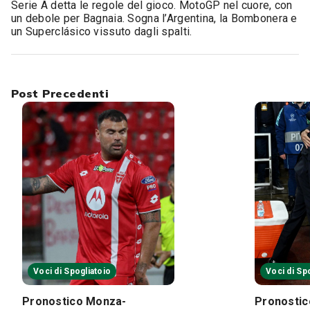
Serie A detta le regole del gioco. MotoGP nel cuore, con
un debole per Bagnaia. Sogna l’Argentina, la Bombonera e
un Superclásico vissuto dagli spalti.
Post Precedenti
Voci di Spogliatoio
Voci di Sp
Pronostico Monza-
Pronostic