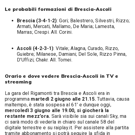
Le probabili formazioni di Brescia-Ascoli
Brescia (3-4-1-2)
: Gori; Balestrero, Silvestri, Rizzo;
Armati, Mercati, Mallamo, De Maria; Lamesta,
Marras; Crespi. All. Corini.
Ascoli (4-2-3-1)
: Vitale; Alagna, Curado, Rizzo,
Guiebre; Milanese, Damiani; Del Sole, Rizzo Pinna,
D'Uffizi; Chakr. All. Tomei.
Orario e dove vedere Brescia-Ascoli in TV e
streaming
La gara del Rigamonti tra Brescia e Ascoli era in
programma
martedì 2 giugno alle 21.15.
Tuttavia, causa
maltempo, è stata sospesa al 61' e dunque oggi,
mercoledì 3 giugno alle 19.00, si giocherà la
restante mezz'ora.
Sarà visibile sia sui canali Sky, ma
ci sarà modo di vederla in chiaro sul canale 58 del
digitale terrestre e su raiplay.it. Per assistere alla partita
tramite abbonamento si potrà seguire la sfida in