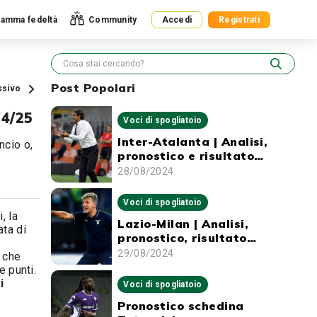
amma fedeltà
Community
Accedi
Registrati
Post Popolari
ssivo
24/25
Voci di spogliatoio
Inter-Atalanta | Analisi,
ncio o,
pronostico e risultato
esatto
28/08/2024
Voci di spogliatoio
, la
Lazio-Milan | Analisi,
ta di
pronostico, risultato
esatto e marcatori
29/08/2024
 che
e punti.
i
Voci di spogliatoio
Pronostico schedina