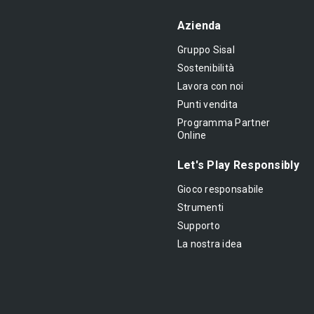
Azienda
Gruppo Sisal
Sostenibilità
Lavora con noi
Punti vendita
Programma Partner
Online
Let's Play Responsibly
Gioco responsabile
Strumenti
Supporto
La nostra idea