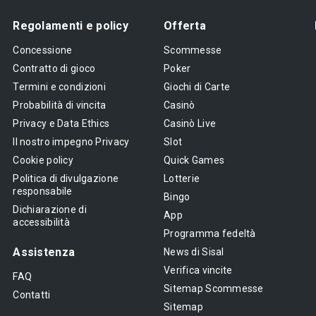
Regolamenti e policy
Offerta
Concessione
Scommesse
Contratto di gioco
Poker
Termini e condizioni
Giochi di Carte
Probabilità di vincita
Casinò
Privacy e Data Ethics
Casinò Live
Il nostro impegno Privacy
Slot
Cookie policy
Quick Games
Politica di divulgazione
Lotterie
responsabile
Bingo
Dichiarazione di
App
accessibilità
Programma fedeltà
Assistenza
News di Sisal
Verifica vincite
FAQ
Sitemap Scommesse
Contatti
Sitemap