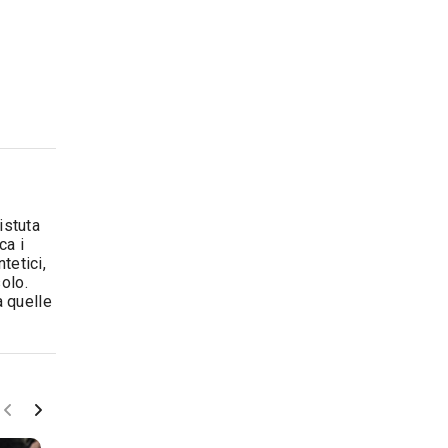
istuta
ca i
tetici,
solo.
a quelle