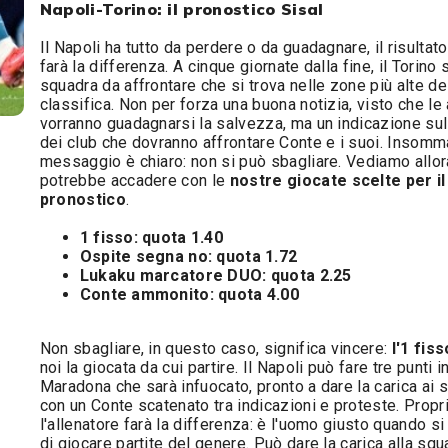
Napoli-Torino: il pronostico Sisal
Il Napoli ha tutto da perdere o da guadagnare, il risultato
farà la differenza. A cinque giornate dalla fine, il Torino 
squadra da affrontare che si trova nelle zone più alte de
classifica. Non per forza una buona notizia, visto che le 
vorranno guadagnarsi la salvezza, ma un indicazione sul 
dei club che dovranno affrontare Conte e i suoi. Insomma
messaggio è chiaro: non si può sbagliare. Vediamo allo
potrebbe accadere con le
nostre giocate scelte per il
pronostico
.
1 fisso: quota 1.40
Ospite segna no: quota 1.72
Lukaku marcatore DUO: quota 2.25
Conte ammonito: quota 4.00
Non sbagliare, in questo caso, significa vincere:
l'1 fis
noi la giocata da cui partire. Il Napoli può fare tre punti i
Maradona che sarà infuocato, pronto a dare la carica ai s
con un Conte scatenato tra indicazioni e proteste. Propr
l'allenatore farà la differenza: è l'uomo giusto quando si 
di giocare partite del genere. Può dare la carica alla squ