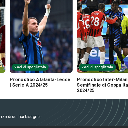
Voci di spogliatoio
Voci di spogliatoio
Pronostico Atalanta-Lecce
Pronostico Inter-Milan 
| Serie A 2024/25
Semifinale di Coppa Ita
2024/25
enza di cui hai bisogno.