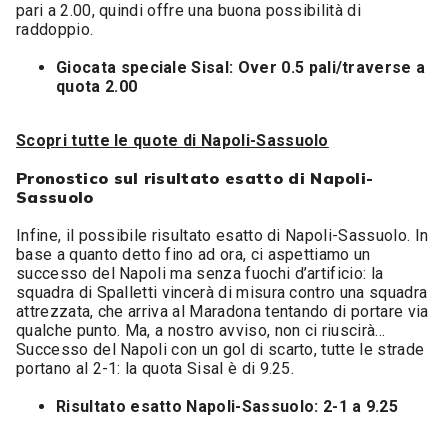
pari a 2.00, quindi offre una buona possibilità di
raddoppio.
Giocata speciale Sisal: Over 0.5 pali/traverse a
quota 2.00
Scopri tutte le quote di Napoli-Sassuolo
Pronostico sul risultato esatto di Napoli-
Sassuolo
Infine, il possibile risultato esatto di Napoli-Sassuolo. In
base a quanto detto fino ad ora, ci aspettiamo un
successo del Napoli ma senza fuochi d’artificio: la
squadra di Spalletti vincerà di misura contro una squadra
attrezzata, che arriva al Maradona tentando di portare via
qualche punto. Ma, a nostro avviso, non ci riuscirà…
Successo del Napoli con un gol di scarto, tutte le strade
portano al 2-1: la quota Sisal è di 9.25.
Risultato esatto Napoli-Sassuolo: 2-1 a 9.25