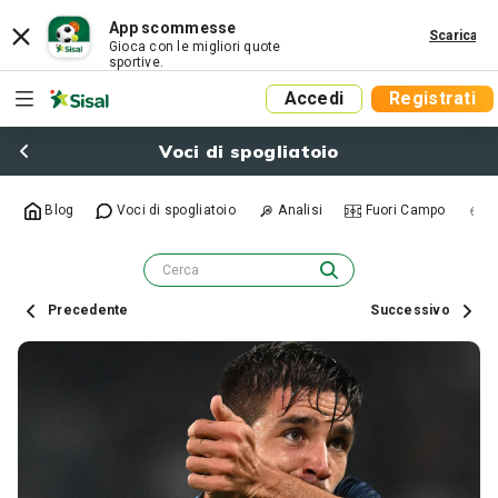
App scommesse
Scarica
Gioca con le migliori quote
sportive.
Accedi
Registrati
Voci di spogliatoio
Blog
Voci di spogliatoio
Analisi
Fuori Campo
R
Precedente
Successivo