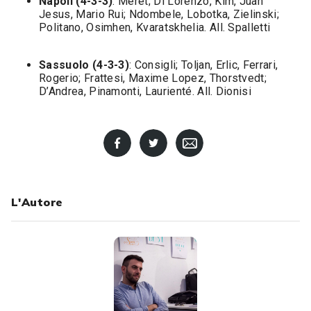
Napoli (4-3-3)
: Meret; Di Lorenzo, Kim, Juan
Jesus, Mario Rui; Ndombele, Lobotka, Zielinski;
Politano, Osimhen, Kvaratskhelia. All. Spalletti
Sassuolo (4-3-3)
: Consigli; Toljan, Erlic, Ferrari,
Rogerio; Frattesi, Maxime Lopez, Thorstvedt;
D’Andrea, Pinamonti, Laurienté. All. Dionisi
L'Autore